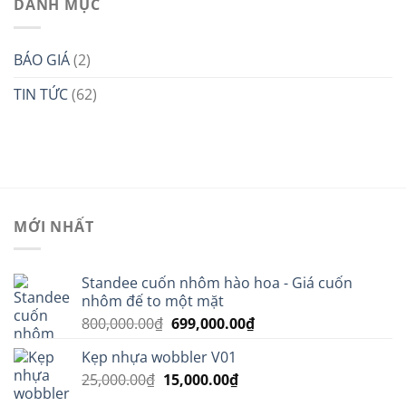
DANH MỤC
BÁO GIÁ
(2)
TIN TỨC
(62)
MỚI NHẤT
Standee cuốn nhôm hào hoa - Giá cuốn
nhôm đế to một mặt
Giá
Giá
800,000.00
₫
699,000.00
₫
gốc
hiện
Kẹp nhựa wobbler V01
là:
tại
Giá
Giá
25,000.00
₫
15,000.00
800,000.00₫.
₫
là:
gốc
hiện
699,000.00₫.