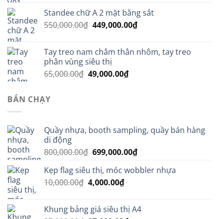
là:
tại
Standee chữ A 2 mặt bằng sắt
25,000.00₫.
là:
Giá
Giá
550,000.00
₫
449,000.00
₫
15,000.00₫.
gốc
hiện
là:
tại
Tay treo nam châm thân nhôm, tay treo
550,000.00₫.
là:
phân vùng siêu thị
449,000.00₫.
Giá
Giá
65,000.00
₫
49,000.00
₫
gốc
hiện
là:
tại
BÁN CHẠY
65,000.00₫.
là:
49,000.00₫.
Quầy nhựa, booth sampling, quầy bán hàng
di động
Giá
Giá
800,000.00
₫
699,000.00
₫
gốc
hiện
Kẹp flag siêu thị, móc wobbler nhựa
là:
tại
Giá
Giá
10,000.00
₫
4,000.00
800,000.00₫.
₫
là:
gốc
hiện
699,000.00₫.
là:
tại
Khung bảng giá siêu thị A4
10,000.00₫.
là: