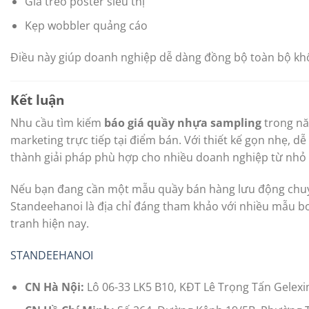
Giá treo poster siêu thị
Kẹp wobbler quảng cáo
Điều này giúp doanh nghiệp dễ dàng đồng bộ toàn bộ khô
Kết luận
Nhu cầu tìm kiếm
báo giá quầy nhựa sampling
trong nă
marketing trực tiếp tại điểm bán. Với thiết kế gọn nhẹ, dễ
thành giải pháp phù hợp cho nhiều doanh nghiệp từ nhỏ 
Nếu bạn đang cần một mẫu quầy bán hàng lưu động chuyê
Standeehanoi là địa chỉ đáng tham khảo với nhiều mẫu b
tranh hiện nay.
STANDEEHANOI
CN Hà Nội:
Lô 06-33 LK5 B10, KĐT Lê Trọng Tấn Gelex