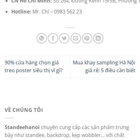
CN Hồ Chí Minh:
Số 264, Đường Kênh 19/5B, Phường T
Hotline:
Mr. Chí – 0983 562 23
90% cửa hàng chọn giá
Mua khay sampling Hà Nội
treo poster siêu thị vì gì?
giá rẻ: 5 điều cần biết
VỀ CHÚNG TÔI
Standeehanoi
chuyên cung cấp các sản phẩm trưng
bày như standee, backdrop, kẹp wobbler,.. với chất