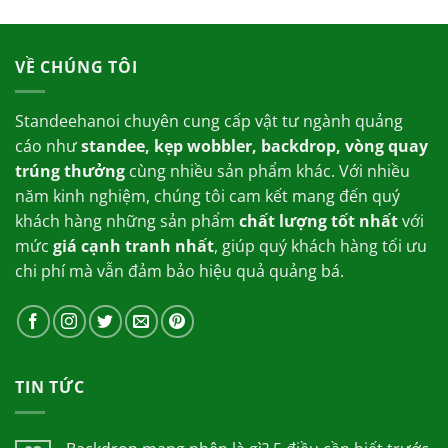
là:
tại
10,000.00₫.
là:
4,000.00₫.
VỀ CHÚNG TÔI
Standeehanoi chuyên cung cấp vật tư ngành quảng
cáo như
standee, kẹp wobbler, backdrop, vòng quay
trúng thưởng
cùng nhiều sản phẩm khác. Với nhiều
năm kinh nghiệm, chúng tôi cam kết mang đến quý
khách hàng những sản phẩm
chất lượng tốt nhất
với
mức
giá cạnh tranh nhất
, giúp quý khách hàng tối ưu
chi phí mà vẫn đảm bảo hiệu quả quảng bá.
TIN TỨC