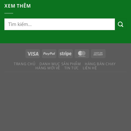
XEM THÊM
TRANG CHỦ
DANH MỤC SẢN PHẨM
HÀNG BÁN CHẠY
HÀNG MỚI VỀ
TIN TỨC
LIÊN HỆ