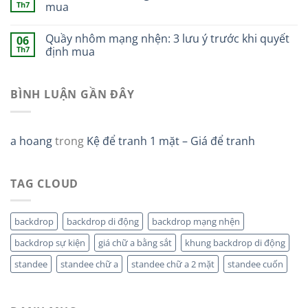
Th7
mua
Quầy nhôm mạng nhện: 3 lưu ý trước khi quyết
06
Th7
định mua
BÌNH LUẬN GẦN ĐÂY
a hoang
trong
Kệ để tranh 1 mặt – Giá để tranh
TAG CLOUD
backdrop
backdrop di động
backdrop mạng nhện
backdrop sự kiện
giá chữ a bằng sắt
khung backdrop di động
standee
standee chữ a
standee chữ a 2 mặt
standee cuốn