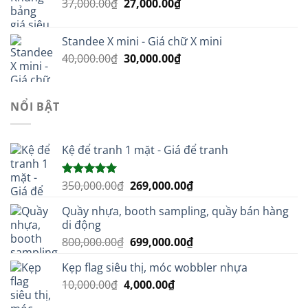
Giá
Giá
37,000.00
₫
27,000.00
₫
4,000.00₫.
gốc
hiện
là:
tại
Standee X mini - Giá chữ X mini
37,000.00₫.
là:
Giá
Giá
40,000.00
₫
30,000.00
₫
27,000.00₫.
gốc
hiện
là:
tại
40,000.00₫.
là:
NỔI BẬT
30,000.00₫.
Kệ để tranh 1 mặt - Giá để tranh
Giá
Giá
350,000.00
₫
269,000.00
₫
Được xếp
hạng
5.00
gốc
hiện
5 sao
Quầy nhựa, booth sampling, quầy bán hàng
là:
tại
di động
350,000.00₫.
là:
Giá
Giá
800,000.00
₫
699,000.00
₫
269,000.00₫.
gốc
hiện
Kẹp flag siêu thị, móc wobbler nhựa
là:
tại
Giá
Giá
10,000.00
₫
4,000.00
800,000.00₫.
₫
là:
gốc
hiện
699,000.00₫.