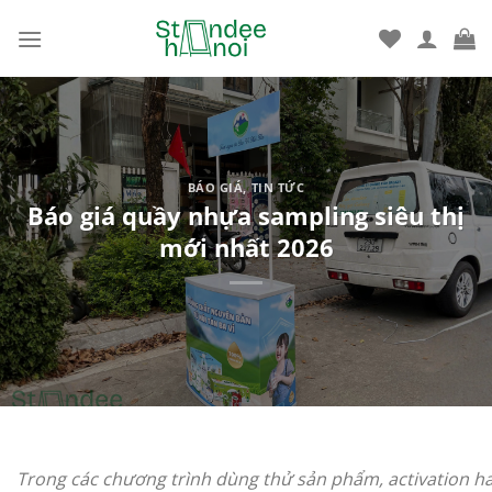
Bỏ
qua
nội
dung
BÁO GIÁ
,
TIN TỨC
Báo giá quầy nhựa sampling siêu thị
mới nhất 2026
Trong các chương trình dùng thử sản phẩm, activation hay