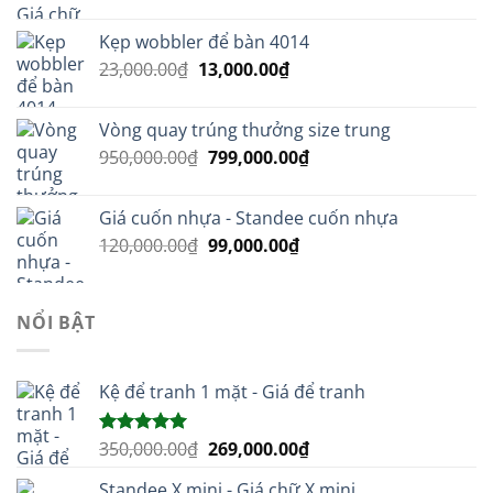
gốc
hiện
là:
tại
Kẹp wobbler để bàn 4014
40,000.00₫.
là:
Giá
Giá
23,000.00
₫
13,000.00
₫
30,000.00₫.
gốc
hiện
là:
tại
Vòng quay trúng thưởng size trung
23,000.00₫.
là:
Giá
Giá
950,000.00
₫
799,000.00
₫
13,000.00₫.
gốc
hiện
là:
tại
Giá cuốn nhựa - Standee cuốn nhựa
950,000.00₫.
là:
Giá
Giá
120,000.00
₫
99,000.00
₫
799,000.00₫.
gốc
hiện
là:
tại
120,000.00₫.
là:
NỔI BẬT
99,000.00₫.
Kệ để tranh 1 mặt - Giá để tranh
Giá
Giá
350,000.00
₫
269,000.00
₫
Được xếp
hạng
5.00
gốc
hiện
5 sao
Standee X mini - Giá chữ X mini