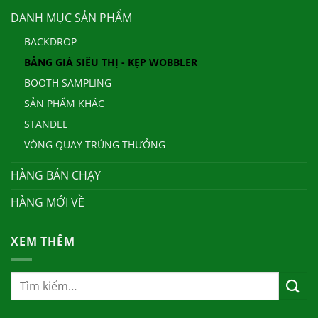
DANH MỤC SẢN PHẨM
BACKDROP
BẢNG GIÁ SIÊU THỊ - KẸP WOBBLER
BOOTH SAMPLING
SẢN PHẨM KHÁC
STANDEE
VÒNG QUAY TRÚNG THƯỞNG
HÀNG BÁN CHẠY
HÀNG MỚI VỀ
XEM THÊM