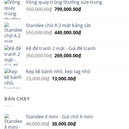
Vòng quay trúng thưởng size trung
Giá
Giá
950,000.00
₫
799,000.00
₫
gốc
hiện
là:
tại
Standee chữ A 2 mặt bằng sắt
950,000.00₫.
là:
Giá
Giá
550,000.00
₫
449,000.00
₫
799,000.00₫.
gốc
hiện
là:
tại
Kệ để tranh 2 mặt - Giá để tranh
550,000.00₫.
là:
Giá
Giá
350,000.00
₫
269,000.00
₫
449,000.00₫.
gốc
hiện
là:
tại
Kẹp kệ bánh nhỏ, kẹp tag nhỏ
350,000.00₫.
là:
Giá
Giá
23,000.00
₫
13,000.00
₫
269,000.00₫.
gốc
hiện
là:
tại
23,000.00₫.
là:
BÁN CHẠY
13,000.00₫.
Standee X mini - Giá chữ X mini
Giá
Giá
40,000.00
₫
30,000.00
₫