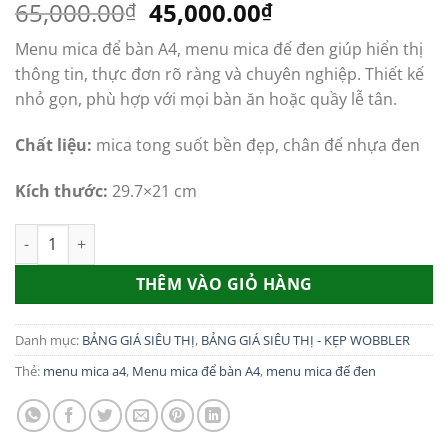
Giá
Giá
65,000.00
45,000.00
₫
₫
gốc
hiện
Menu mica để bàn A4, menu mica đế đen giúp hiển thị
là:
tại
thông tin, thực đơn rõ ràng và chuyên nghiệp. Thiết kế
65,000.00₫.
là:
nhỏ gọn, phù hợp với mọi bàn ăn hoặc quầy lễ tân.
45,000.00₫.
Chất liệu:
mica tong suốt bền đẹp, chân đế nhựa đen
Kích thước:
29.7×21 cm
Menu mica để bàn A4, menu mica đế đen số lượng
THÊM VÀO GIỎ HÀNG
Danh mục:
BẢNG GIÁ SIÊU THỊ
,
BẢNG GIÁ SIÊU THỊ - KẸP WOBBLER
Thẻ:
menu mica a4
,
Menu mica để bàn A4
,
menu mica đế đen