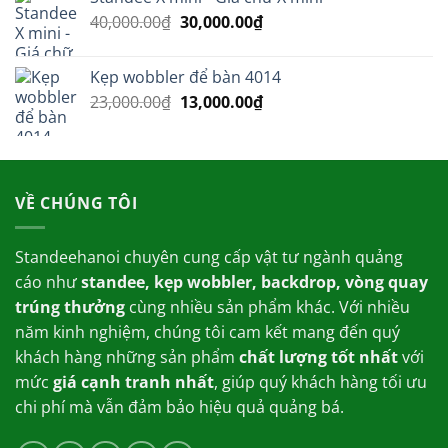
là:
tại
Giá
Giá
40,000.00
₫
30,000.00
350,000.00₫.
₫
là:
gốc
hiện
269,000.00₫.
là:
tại
Kẹp wobbler để bàn 4014
40,000.00₫.
là:
Giá
Giá
23,000.00
₫
13,000.00
₫
30,000.00₫.
gốc
hiện
là:
tại
23,000.00₫.
là:
13,000.00₫.
VỀ CHÚNG TÔI
Standeehanoi chuyên cung cấp vật tư ngành quảng
cáo như
standee, kẹp wobbler, backdrop, vòng quay
trúng thưởng
cùng nhiều sản phẩm khác. Với nhiều
năm kinh nghiệm, chúng tôi cam kết mang đến quý
khách hàng những sản phẩm
chất lượng tốt nhất
với
mức
giá cạnh tranh nhất
, giúp quý khách hàng tối ưu
chi phí mà vẫn đảm bảo hiệu quả quảng bá.