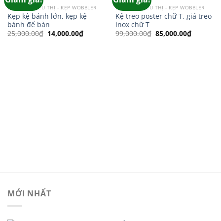
wishlist
wishlist
BẢNG GIÁ SIÊU THỊ - KẸP WOBBLER
BẢNG GIÁ SIÊU THỊ - KẸP WOBBLER
Kẹp kệ bánh lớn, kẹp kệ
Kệ treo poster chữ T, giá treo
bánh để bàn
inox chữ T
Giá
Giá
Giá
Giá
25,000.00
₫
14,000.00
₫
99,000.00
₫
85,000.00
₫
gốc
hiện
gốc
hiện
là:
tại
là:
tại
25,000.00₫.
là:
99,000.00₫.
là:
14,000.00₫.
85,000.0
MỚI NHẤT