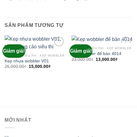
SẢN PHẨM TƯƠNG TỰ
BẢNG GIÁ SIÊU THỊ - KẸP WOBBLER
Giảm giá!
Giảm giá!
Add to
Add to
Kẹp wobbler để bàn 4014
wishlist
wishlist
BẢNG GIÁ SIÊU THỊ - KẸP WOBBLER
Giá
Giá
23,000.00
₫
13,000.00
₫
Kẹp nhựa wobbler V01
gốc
hiện
Giá
Giá
25,000.00
₫
15,000.00
₫
là:
tại
gốc
hiện
23,000.00₫.
là:
là:
tại
13,000.00
25,000.00₫.
là:
15,000.00₫.
MỚI NHẤT