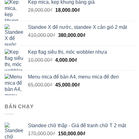
Kẹp mica, kẹp khung bảng giá
Giá
Giá
28,000.00
₫
18,000.00
₫
gốc
hiện
là:
tại
Standee X đế nước, standee X cản gió 2 mặt
28,000.00₫.
là:
Giá
Giá
410,000.00
₫
380,000.00
₫
18,000.00₫.
gốc
hiện
là:
tại
Kẹp flag siêu thị, móc wobbler nhựa
410,000.00₫.
là:
Giá
Giá
10,000.00
₫
4,000.00
₫
380,000.00₫.
gốc
hiện
là:
tại
Menu mica để bàn A4, menu mica đế đen
10,000.00₫.
là:
Giá
Giá
65,000.00
₫
45,000.00
₫
4,000.00₫.
gốc
hiện
là:
tại
65,000.00₫.
là:
BÁN CHẠY
45,000.00₫.
Standee chữ thập - Giá để tranh chữ T 2 mặt
Giá
Giá
170,000.00
₫
150,000.00
₫