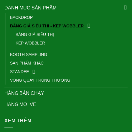
DANH MỤC SẢN PHẨM
BACKDROP
BẢNG GIÁ SIÊU THỊ - KẸP WOBBLER
BẢNG GIÁ SIÊU THỊ
KẸP WOBBLER
BOOTH SAMPLING
SẢN PHẨM KHÁC
STANDEE
VÒNG QUAY TRÚNG THƯỞNG
HÀNG BÁN CHẠY
HÀNG MỚI VỀ
XEM THÊM