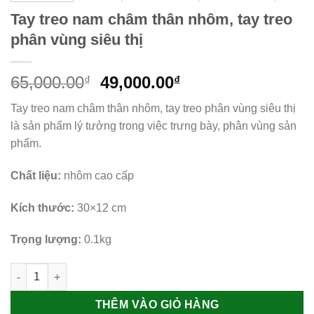
Tay treo nam châm thân nhôm, tay treo
phân vùng siêu thị
Giá
Giá
65,000.00
49,000.00
₫
₫
gốc
hiện
Tay treo nam châm thân nhôm, tay treo phân vùng siêu thị
là:
tại
là sản phẩm lý tưởng trong việc trưng bày, phân vùng sản
65,000.00₫.
là:
phẩm.
49,000.00₫.
Chất liệu:
nhôm cao cấp
Kích thước:
30×12 cm
Trọng lượng:
0.1kg
Tay treo nam châm thân nhôm, tay treo phân vùng siêu thị số 
THÊM VÀO GIỎ HÀNG