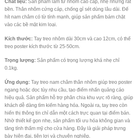
Chất liệu:
Sản phẩm làm từ nhôm cao cấp, nhẹ nhưng rất
bền. Thân nhôm cứng cáp, chống gỉ sét dùng lâu dài. Đế
hít nam châm có từ tính mạnh, giúp sản phẩm bám chặt
vào các bề mặt kim loại.
Kích thước:
Tay treo nhôm dài 30cm và cao 12cm, có thể
treo poster kích thước từ 25-50cm.
Trọng lượng:
Sản phẩm có trọng lượng khá nhẹ chỉ
0.1kg.
Ứng dụng:
Tay treo nam châm thân nhôm giúp treo poster
ngang hoặc dọc tùy nhu cầu, tạo điểm nhấn quảng cáo
hiệu quả. Sản phẩm hỗ trợ phân chia khu vực rõ ràng, giúp
khách dễ dàng tìm kiếm hàng hóa. Ngoài ra, tay treo còn
hiển thị thông tin chỉ dẫn một cách trực quan tại điểm bán.
Nhờ thiết kế gọn nhẹ, sản phẩm tối ưu hóa không gian và
tăng tính thẩm mỹ cho cửa hàng. Đây là giải pháp trưng
bày hiện đại, tiện lợi và chuyên nghiệp.