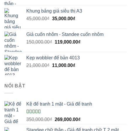
gốc
hiện
là:
tại
Khung bảng giá siêu thị A3
170,000.00₫.
là:
Giá
Giá
45,000.00
₫
35,000.00
₫
150,000.00₫.
gốc
hiện
là:
tại
Giá cuốn nhôm - Standee cuốn nhôm
45,000.00₫.
là:
Giá
Giá
150,000.00
₫
119,000.00
₫
35,000.00₫.
gốc
hiện
là:
tại
Kẹp wobbler để bàn 4013
150,000.00₫.
là:
Giá
Giá
21,000.00
₫
11,000.00
₫
119,000.00₫.
gốc
hiện
là:
tại
21,000.00₫.
là:
NỔI BẬT
11,000.00₫.
Kệ để tranh 1 mặt - Giá để tranh
Được xếp
Giá
Giá
350,000.00
₫
269,000.00
₫
hạng
5.00
5
gốc
hiện
sao
Standee chữ thập - Giá để tranh chữ T 2 mặt