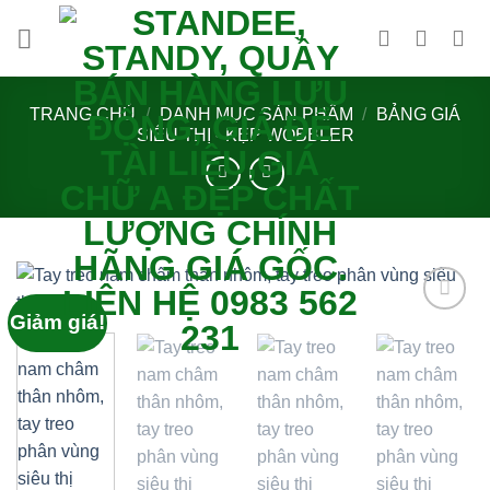
Bỏ
qua
nội
dung
TRANG CHỦ
/
DANH MỤC SẢN PHẨM
/
BẢNG GIÁ
SIÊU THỊ - KẸP WOBBLER
Giảm giá!
Add to
wishlist