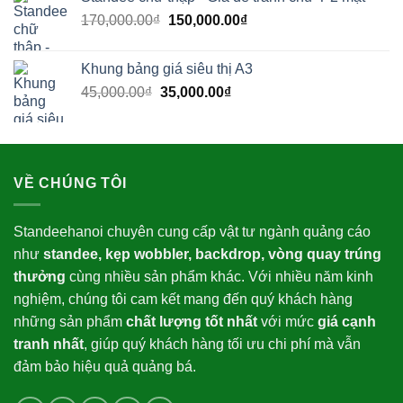
là:
tại
Giá
Giá
170,000.00
₫
350,000.00₫.
150,000.00
₫
là:
gốc
hiện
269,000.00₫.
là:
tại
Khung bảng giá siêu thị A3
170,000.00₫.
là:
Giá
Giá
45,000.00
₫
35,000.00
₫
150,000.00₫.
gốc
hiện
là:
tại
45,000.00₫.
là:
35,000.00₫.
VỀ CHÚNG TÔI
Standeehanoi chuyên cung cấp vật tư ngành quảng cáo
như
standee, kẹp wobbler, backdrop, vòng quay trúng
thưởng
cùng nhiều sản phẩm khác. Với nhiều năm kinh
nghiệm, chúng tôi cam kết mang đến quý khách hàng
những sản phẩm
chất lượng tốt nhất
với mức
giá cạnh
tranh nhất
, giúp quý khách hàng tối ưu chi phí mà vẫn
đảm bảo hiệu quả quảng bá.