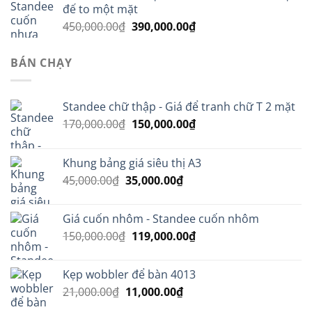
25,000.00₫.
là:
đế to một mặt
15,000.00₫.
Giá
Giá
450,000.00
₫
390,000.00
₫
gốc
hiện
là:
tại
BÁN CHẠY
450,000.00₫.
là:
390,000.00₫.
Standee chữ thập - Giá để tranh chữ T 2 mặt
Giá
Giá
170,000.00
₫
150,000.00
₫
gốc
hiện
là:
tại
Khung bảng giá siêu thị A3
170,000.00₫.
là:
Giá
Giá
45,000.00
₫
35,000.00
₫
150,000.00₫.
gốc
hiện
là:
tại
Giá cuốn nhôm - Standee cuốn nhôm
45,000.00₫.
là:
Giá
Giá
150,000.00
₫
119,000.00
₫
35,000.00₫.
gốc
hiện
là:
tại
Kẹp wobbler để bàn 4013
150,000.00₫.
là:
Giá
Giá
21,000.00
₫
11,000.00
₫
119,000.00₫.
gốc
hiện