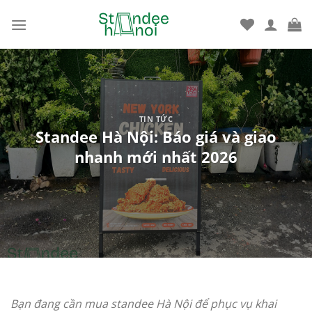
Bỏ
qua
nội
dung
TIN TỨC
Standee Hà Nội: Báo giá và giao
nhanh mới nhất 2026
Bạn đang cần mua standee Hà Nội để phục vụ khai