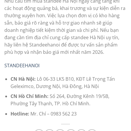
Nhu cầu tìm mua standee Hà Nội ngày càng tăng khi
các hoạt động quảng bá, khai trương và sự kiện diễn ra
thường xuyên hơn. Việc lựa chọn đơn vị có kho hàng
sẵn, báo giá rõ ràng và hỗ trợ giao nhanh sẽ giúp
doanh nghiệp tiết kiệm thời gian và chi phí. Nếu bạn
đang cần tìm địa chỉ cung cấp standee Hà Nội uy tín,
hãy liên hệ Standeehanoi để được tư vấn sản phẩm
phù hợp và nhận báo giá mới nhất năm 2026.
STANDEEHANOI
CN Hà Nội:
Lô 06-33 LK5 B10, KĐT Lê Trọng Tấn
Geleximco, Dương Nội, Hà Đông, Hà Nội
CN Hồ Chí Minh:
Số 264, Đường Kênh 19/5B,
Phường Tây Thạnh, TP. Hồ Chí Minh.
Hotline:
Mr. Chí – 0983 562 23