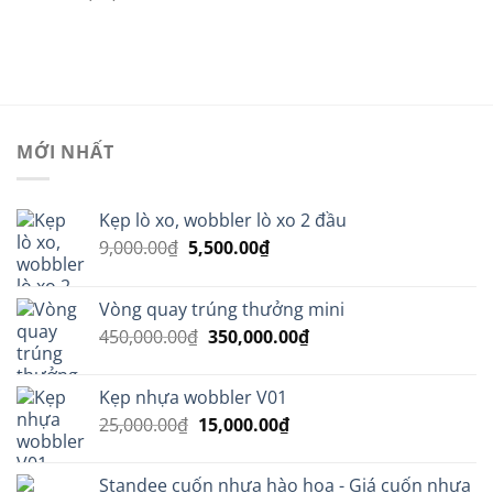
MỚI NHẤT
Kẹp lò xo, wobbler lò xo 2 đầu
Giá
Giá
9,000.00
₫
5,500.00
₫
gốc
hiện
là:
tại
Vòng quay trúng thưởng mini
9,000.00₫.
là:
Giá
Giá
450,000.00
₫
350,000.00
₫
5,500.00₫.
gốc
hiện
là:
tại
Kẹp nhựa wobbler V01
450,000.00₫.
là:
Giá
Giá
25,000.00
₫
15,000.00
₫
350,000.00₫.
gốc
hiện
là:
tại
Standee cuốn nhựa hào hoa - Giá cuốn nhựa