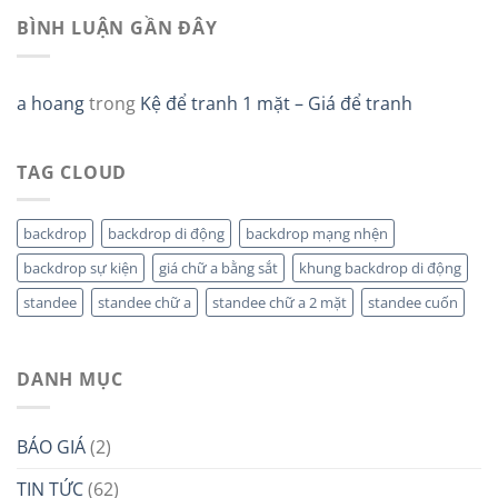
BÌNH LUẬN GẦN ĐÂY
a hoang
trong
Kệ để tranh 1 mặt – Giá để tranh
TAG CLOUD
backdrop
backdrop di động
backdrop mạng nhện
backdrop sự kiện
giá chữ a bằng sắt
khung backdrop di động
standee
standee chữ a
standee chữ a 2 mặt
standee cuốn
DANH MỤC
BÁO GIÁ
(2)
TIN TỨC
(62)