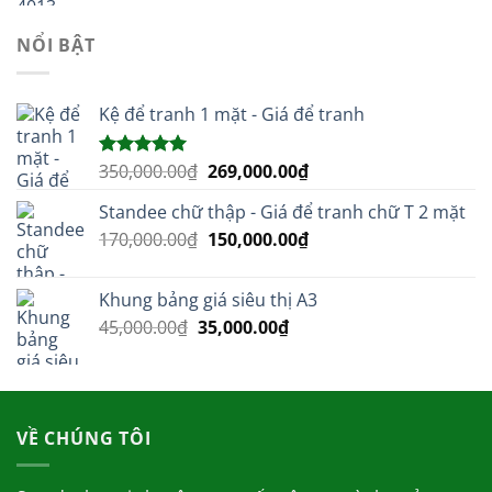
là:
tại
21,000.00₫.
là:
NỔI BẬT
11,000.00₫.
Kệ để tranh 1 mặt - Giá để tranh
Giá
Giá
350,000.00
₫
269,000.00
₫
Được xếp
hạng
5.00
gốc
hiện
5 sao
Standee chữ thập - Giá để tranh chữ T 2 mặt
là:
tại
Giá
Giá
170,000.00
₫
350,000.00₫.
150,000.00
₫
là:
gốc
hiện
269,000.00₫.
là:
tại
Khung bảng giá siêu thị A3
170,000.00₫.
là:
Giá
Giá
45,000.00
₫
35,000.00
₫
150,000.00₫.
gốc
hiện
là:
tại
45,000.00₫.
là:
35,000.00₫.
VỀ CHÚNG TÔI