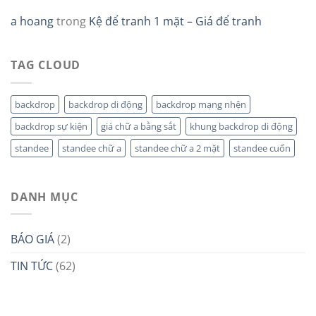
a hoang
trong
Kệ để tranh 1 mặt – Giá để tranh
TAG CLOUD
backdrop
backdrop di động
backdrop mạng nhện
backdrop sự kiện
giá chữ a bằng sắt
khung backdrop di động
standee
standee chữ a
standee chữ a 2 mặt
standee cuốn
DANH MỤC
BÁO GIÁ
(2)
TIN TỨC
(62)