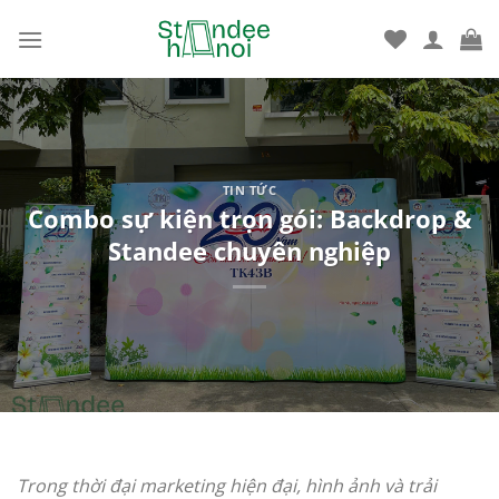
Bỏ
qua
nội
dung
TIN TỨC
Combo sự kiện trọn gói: Backdrop &
Standee chuyên nghiệp
Trong thời đại marketing hiện đại, hình ảnh và trải