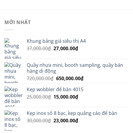
MỚI NHẤT
Khung bảng giá siêu thị A4
Giá
Giá
37,000.00
₫
27,000.00
₫
gốc
hiện
là:
tại
Quầy nhựa mini, booth sampling, quầy bán
37,000.00₫.
là:
hàng di động
27,000.00₫.
Giá
Giá
720,000.00
₫
650,000.00
₫
gốc
hiện
Kẹp wobbler để bàn 4015
là:
tại
Giá
Giá
25,000.00
₫
15,000.00
720,000.00₫.
₫
là:
gốc
hiện
650,000.00₫.
là:
tại
Kẹp inox số 8 bạc, kẹp quảng cáo để bàn
25,000.00₫.
là:
Giá
Giá
30,000.00
₫
23,000.00
₫
15,000.00₫.
gốc
hiện
là:
tại