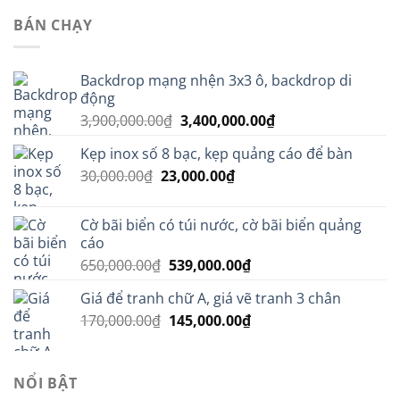
30,000.00₫.
là:
BÁN CHẠY
23,000.00₫.
Backdrop mạng nhện 3x3 ô, backdrop di
động
Giá
Giá
3,900,000.00
₫
3,400,000.00
₫
gốc
hiện
Kẹp inox số 8 bạc, kẹp quảng cáo để bàn
là:
tại
Giá
Giá
30,000.00
₫
23,000.00
3,900,000.00₫.
₫
là:
gốc
hiện
3,400,000.00₫.
là:
tại
Cờ bãi biển có túi nước, cờ bãi biển quảng
30,000.00₫.
là:
cáo
23,000.00₫.
Giá
Giá
650,000.00
₫
539,000.00
₫
gốc
hiện
Giá để tranh chữ A, giá vẽ tranh 3 chân
là:
tại
Giá
Giá
170,000.00
₫
650,000.00₫.
145,000.00
₫
là:
gốc
hiện
539,000.00₫.
là:
tại
170,000.00₫.
là:
NỔI BẬT
145,000.00₫.