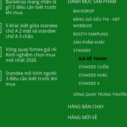
DANH MỤC SẢN PHẨM
Backdrop mạng nhện là
gì? 5 điều cần biết trước
BACKDROP
khi mua
BẢNG GIÁ SIÊU THỊ - KẸP
5 khác biệt giữa standee
WOBBLER
chữ A 2 mặt và standee
BOOTH SAMPLING
chữ A 3 chân
SẢN PHẨM KHÁC
Vòng quay fomex giá rẻ:
STANDEE
Kinh nghiệm chọn mua
GIÁ ĐỂ TRANH
mới nhất 2026
STANDEE CUỐN
Standee mô hình người:
STANDEE KHÁC
3 điều cần biết trước khi
STANDEE X
mua
VÒNG QUAY TRÚNG THƯỞN
HÀNG BÁN CHẠY
HÀNG MỚI VỀ