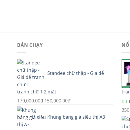
BÁN CHẠY
NỔ
Standee chữ thập - Giá để
tranh chữ T 2 mặt
tra
Giá
Giá
170,000.00
₫
150,000.00
₫
gốc
hiện
Đượ
350
hạn
là:
tại
Khung bảng giá siêu thị A3
sao
170,000.00₫.
là:
150,000.00₫.