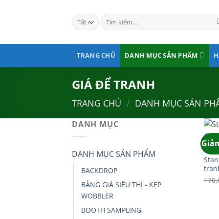
Bỏ
qua
Tìm
kiếm:
nội
dung
TRANG CHỦ
DANH MỤC SẢN PHẨM
H
GIÁ ĐỂ TRANH
TRANG CHỦ
/
DANH MỤC SẢN PH
DANH MỤC
Giảm
GIÁ 
DANH MỤC SẢN PHẨM
Stan
tran
BACKDROP
170,
BẢNG GIÁ SIÊU THỊ - KẸP
WOBBLER
BOOTH SAMPLING