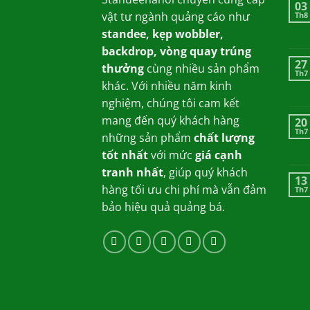
03
vật tư ngành quảng cáo như
Th8
standee, kẹp wobbler,
backdrop, vòng quay trúng
27
thưởng
cùng nhiều sản phẩm
Th7
khác. Với nhiều năm kinh
nghiệm, chúng tôi cam kết
mang đến quý khách hàng
20
Th7
những sản phẩm
chất lượng
tốt nhất
với mức
giá cạnh
tranh nhất
, giúp quý khách
13
hàng tối ưu chi phí mà vẫn đảm
Th7
bảo hiệu quả quảng bá.