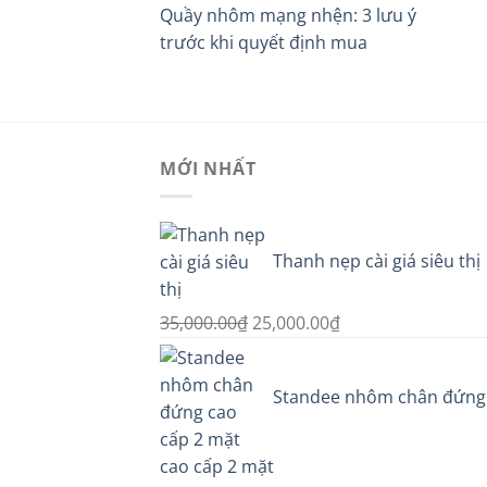
Quầy nhôm mạng nhện: 3 lưu ý
trước khi quyết định mua
MỚI NHẤT
Thanh nẹp cài giá siêu thị
Giá
Giá
35,000.00
₫
25,000.00
₫
gốc
hiện
là:
tại
Standee nhôm chân đứng
35,000.00₫.
là:
25,000.00₫.
cao cấp 2 mặt