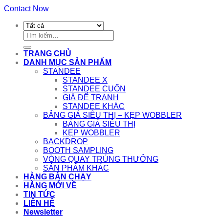
Contact Now
Tìm
kiếm:
TRANG CHỦ
DANH MỤC SẢN PHẨM
STANDEE
STANDEE X
STANDEE CUỐN
GIÁ ĐỂ TRANH
STANDEE KHÁC
BẢNG GIÁ SIÊU THỊ – KẸP WOBBLER
BẢNG GIÁ SIÊU THỊ
KẸP WOBBLER
BACKDROP
BOOTH SAMPLING
VÒNG QUAY TRÚNG THƯỞNG
SẢN PHẨM KHÁC
HÀNG BÁN CHẠY
HÀNG MỚI VỀ
TIN TỨC
LIÊN HỆ
Newsletter