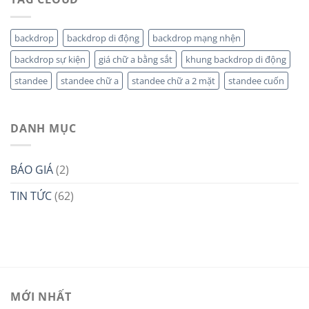
backdrop
backdrop di động
backdrop mạng nhện
backdrop sự kiện
giá chữ a bằng sắt
khung backdrop di động
standee
standee chữ a
standee chữ a 2 mặt
standee cuốn
DANH MỤC
BÁO GIÁ
(2)
TIN TỨC
(62)
MỚI NHẤT