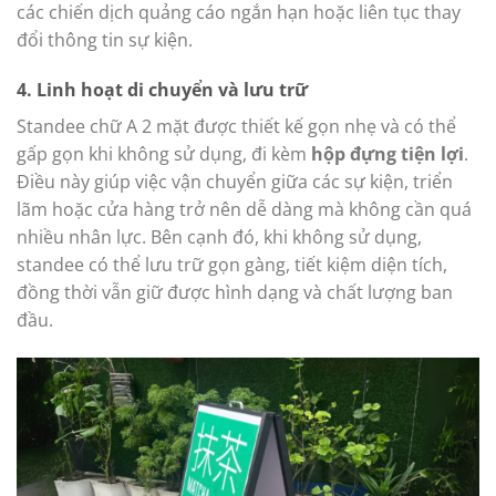
các chiến dịch quảng cáo ngắn hạn hoặc liên tục thay
đổi thông tin sự kiện.
4. Linh hoạt di chuyển và lưu trữ
Standee chữ A 2 mặt được thiết kế gọn nhẹ và có thể
gấp gọn khi không sử dụng, đi kèm
hộp đựng tiện lợi
.
Điều này giúp việc vận chuyển giữa các sự kiện, triển
lãm hoặc cửa hàng trở nên dễ dàng mà không cần quá
nhiều nhân lực. Bên cạnh đó, khi không sử dụng,
standee có thể lưu trữ gọn gàng, tiết kiệm diện tích,
đồng thời vẫn giữ được hình dạng và chất lượng ban
đầu.