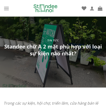
Bỏ
qua
nội
dung
TIN TỨC
Standee chữ A 2 mặt phù hợp với loại
sự kiện nào nhất?
Trong các sự kiện, hội chợ, triển lãm, cửa hàng bán lẻ