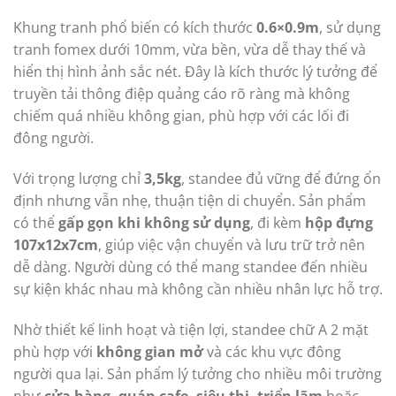
Khung tranh phổ biến có kích thước
0.6×0.9m
, sử dụng
tranh fomex dưới 10mm, vừa bền, vừa dễ thay thế và
hiển thị hình ảnh sắc nét. Đây là kích thước lý tưởng để
truyền tải thông điệp quảng cáo rõ ràng mà không
chiếm quá nhiều không gian, phù hợp với các lối đi
đông người.
Với trọng lượng chỉ
3,5kg
, standee đủ vững để đứng ổn
định nhưng vẫn nhẹ, thuận tiện di chuyển. Sản phẩm
có thể
gấp gọn khi không sử dụng
, đi kèm
hộp đựng
107x12x7cm
, giúp việc vận chuyển và lưu trữ trở nên
dễ dàng. Người dùng có thể mang standee đến nhiều
sự kiện khác nhau mà không cần nhiều nhân lực hỗ trợ.
Nhờ thiết kế linh hoạt và tiện lợi, standee chữ A 2 mặt
phù hợp với
không gian mở
và các khu vực đông
người qua lại. Sản phẩm lý tưởng cho nhiều môi trường
như
cửa hàng, quán cafe, siêu thị, triển lãm
hoặc