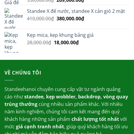
350,000.00
₫
269,000.00
₫
hạng
5.00
gốc
hiện
5 sao
Standee X đế nước, standee X cản gió 2 mặt
là:
tại
Giá
Giá
410,000.00
₫
350,000.00₫.
380,000.00
₫
là:
gốc
hiện
269,000.00₫.
là:
tại
Kẹp mica, kẹp khung bảng giá
410,000.00₫.
là:
Giá
Giá
28,000.00
₫
18,000.00
₫
380,000.00₫.
gốc
hiện
là:
tại
28,000.00₫.
là:
18,000.00₫.
VỀ CHÚNG TÔI
Standeehanoi chuyên cung cấp vật tư ngành quảng
cáo như
standee, kẹp wobbler, backdrop, vòng quay
trúng thưởng
cùng nhiều sản phẩm khác. Với nhiều
năm kinh nghiệm, chúng tôi cam kết mang đến quý
khách hàng những sản phẩm
chất lượng tốt nhất
với
mức
giá cạnh tranh nhất
, giúp quý khách hàng tối ưu
chi phí mà vẫn đảm bảo hiệu quả quảng bá.