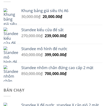
Khung bảng giá siêu thị A6
Giá
Giá
30,000.00
₫
20,000.00
₫
gốc
hiện
là:
tại
Standee kiểu cửa đế sắt
30,000.00₫.
là:
Giá
Giá
270,000.00
₫
239,000.00
₫
20,000.00₫.
gốc
hiện
là:
tại
Standee mô hình đế nước
270,000.00₫.
là:
Giá
Giá
450,000.00
₫
399,000.00
₫
239,000.00₫.
gốc
hiện
là:
tại
Standee nhôm chân đứng cao cấp 2 mặt
450,000.00₫.
là:
Giá
Giá
850,000.00
₫
700,000.00
₫
399,000.00₫.
gốc
hiện
là:
tại
850,000.00₫.
là:
BÁN CHẠY
700,000.00₫.
Standee X đế nước, standee X cản gió 2 mặt