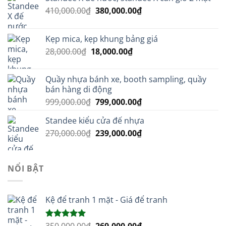
Giá
Giá
410,000.00
₫
380,000.00
₫
gốc
hiện
là:
tại
Kẹp mica, kẹp khung bảng giá
410,000.00₫.
là:
Giá
Giá
28,000.00
₫
18,000.00
₫
380,000.00₫.
gốc
hiện
là:
tại
Quầy nhựa bánh xe, booth sampling, quầy
28,000.00₫.
là:
bán hàng di động
18,000.00₫.
Giá
Giá
999,000.00
₫
799,000.00
₫
gốc
hiện
Standee kiểu cửa đế nhựa
là:
tại
Giá
Giá
270,000.00
₫
999,000.00₫.
239,000.00
₫
là:
gốc
hiện
799,000.00₫.
là:
tại
270,000.00₫.
là:
NỔI BẬT
239,000.00₫.
Kệ để tranh 1 mặt - Giá để tranh
Giá
Giá
Được xếp