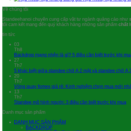
350,000.00₫.
là:
Về chúng tôi
269,000.00₫.
Standeehanoi chuyên cung cấp vật tư ngành quảng cáo như
tôi cam kết mang đến quý khách hàng những sản phẩm
chất 
tin tức
03
Th8
Backdrop mạng nhện là gì? 5 điều cần biết trước khi mu
27
Th7
5 khác biệt giữa standee chữ A 2 mặt và standee chữ A 
20
Th7
Vòng quay fomex giá rẻ: Kinh nghiệm chọn mua mới nh
13
Th7
Standee mô hình người: 3 điều cần biết trước khi mua
Danh mục sản phẩm
DANH MỤC SẢN PHẨM
BACKDROP