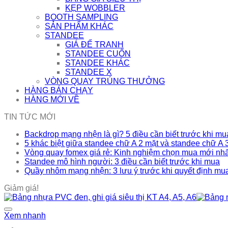
KẸP WOBBLER
BOOTH SAMPLING
SẢN PHẨM KHÁC
STANDEE
GIÁ ĐỂ TRANH
STANDEE CUỐN
STANDEE KHÁC
STANDEE X
VÒNG QUAY TRÚNG THƯỞNG
HÀNG BÁN CHẠY
HÀNG MỚI VỀ
TIN TỨC MỚI
Backdrop mạng nhện là gì? 5 điều cần biết trước khi mu
5 khác biệt giữa standee chữ A 2 mặt và standee chữ A 
Vòng quay fomex giá rẻ: Kinh nghiệm chọn mua mới nh
Standee mô hình người: 3 điều cần biết trước khi mua
Quầy nhôm mạng nhện: 3 lưu ý trước khi quyết định mu
Giảm giá!
Xem nhanh