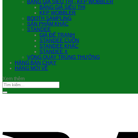
BẢNG GIÁ SIÊU THỊ - KẸP WOBBLER
BẢNG GIÁ SIÊU THỊ
KẸP WOBBLER
BOOTH SAMPLING
SẢN PHẨM KHÁC
STANDEE
GIÁ ĐỂ TRANH
STANDEE CUỐN
STANDEE KHÁC
STANDEE X
VÒNG QUAY TRÚNG THƯỞNG
HÀNG BÁN CHẠY
HÀNG MỚI VỀ
Xem thêm