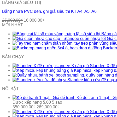
BẢNG GIÁ SIÊU THỊ
Bảng nhựa PVC đen, ghi giá siêu thị KT A4, A5, A6
Giá
Giá
25,000.00
₫
16,000.00
₫
gốc
hiện
MỚI NHẤT
là:
tại
Bảng cài
25,000.00₫.
là:
Giá c
16,000.00₫.
Backdr
BÁN CHẠY
Standee X đế 
Kẹp mica, kẹp khung b
Standee kiểu cửa đế nhựa
NỔI BẬT
Kệ để tranh 1 mặt - Gi
Được xếp hạng
5.00
5 sao
Giá
Giá
350,000.00
₫
269,000.00
₫
gốc
hiện
Standee X đế 
là:
tại
Kẹp mica, kẹp khung b