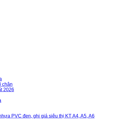
a
3 chân
ất 2026
a