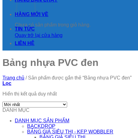
HÀNG MỚI VỀ
Chưa có sản phẩm trong giỏ hàng.
TIN TỨC
Quay trở lại cửa hàng
LIÊN HỆ
Bảng nhựa PVC đen
Trang chủ
/
Sản phẩm được gắn thẻ “Bảng nhựa PVC đen”
Lọc
Hiển thị kết quả duy nhất
DANH MỤC
DANH MỤC SẢN PHẨM
BACKDROP
BẢNG GIÁ SIÊU THỊ - KẸP WOBBLER
BẢNG GIÁ SIÊU THỊ