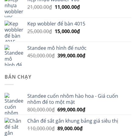
là:
tại
Giá
Giá
21,000.00
₫
11,000.00
800,000.00₫.
₫
là:
gốc
hiện
699,000.00₫.
là:
tại
Kẹp wobbler để bàn 4015
21,000.00₫.
là:
Giá
Giá
25,000.00
₫
15,000.00
₫
11,000.00₫.
gốc
hiện
là:
tại
Standee mô hình đế nước
25,000.00₫.
là:
Giá
Giá
450,000.00
₫
399,000.00
₫
15,000.00₫.
gốc
hiện
là:
tại
450,000.00₫.
là:
BÁN CHẠY
399,000.00₫.
Standee cuốn nhôm hào hoa - Giá cuốn
nhôm đế to một mặt
Giá
Giá
800,000.00
₫
699,000.00
₫
gốc
hiện
Chân đế sắt gắn khung bảng giá siêu thị
là:
tại
Giá
Giá
110,000.00
₫
800,000.00₫.
89,000.00
₫
là:
gốc
hiện
699,000.00₫.