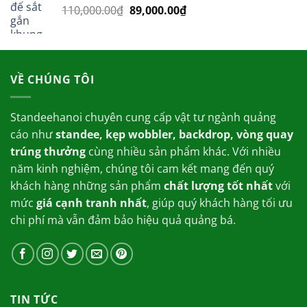
Giá
Giá
110,000.00
₫
800,000.00₫.
89,000.00
₫
là:
gốc
hiện
699,000.00₫.
là:
tại
110,000.00₫.
là:
89,000.00₫.
VỀ CHÚNG TÔI
Standeehanoi chuyên cung cấp vật tư ngành quảng
cáo như
standee, kẹp wobbler, backdrop, vòng quay
trúng thưởng
cùng nhiều sản phẩm khác. Với nhiều
năm kinh nghiệm, chúng tôi cam kết mang đến quý
khách hàng những sản phẩm
chất lượng tốt nhất
với
mức
giá cạnh tranh nhất
, giúp quý khách hàng tối ưu
chi phí mà vẫn đảm bảo hiệu quả quảng bá.
TIN TỨC