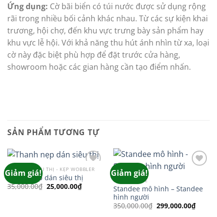
Ứng dụng:
Cờ bãi biển có túi nước được sử dụng rộng
rãi trong nhiều bối cảnh khác nhau. Từ các sự kiện khai
trương, hội chợ, đến khu vực trưng bày sản phẩm hay
khu vực lễ hội. Với khả năng thu hút ánh nhìn từ xa, loại
cờ này đặc biệt phù hợp để đặt trước cửa hàng,
showroom hoặc các gian hàng cần tạo điểm nhấn.
SẢN PHẨM TƯƠNG TỰ
BẢNG GIÁ SIÊU THỊ - KẸP WOBBLER
Giảm giá!
Giảm giá!
Add to
Add to
Thanh nẹp dán siêu thị
wishlist
wishlist
HÀNG MỚI VỀ
Giá
Giá
35,000.00
₫
25,000.00
₫
Standee mô hình – Standee
gốc
hiện
hình người
là:
tại
35,000.00₫.
là:
Giá
Giá
350,000.00
₫
299,000.00
₫
25,000.00₫.
gốc
hiện