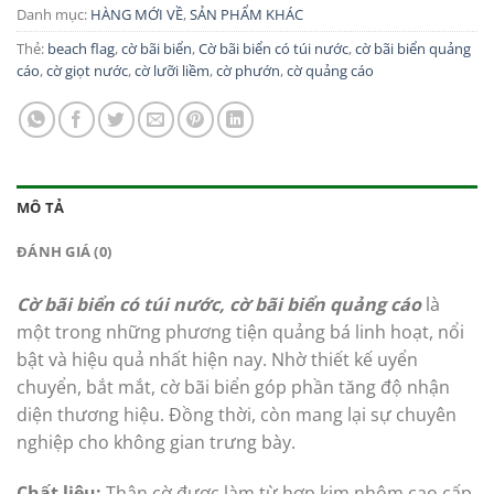
Danh mục:
HÀNG MỚI VỀ
,
SẢN PHẨM KHÁC
Thẻ:
beach flag
,
cờ bãi biển
,
Cờ bãi biển có túi nước
,
cờ bãi biển quảng
cáo
,
cờ giọt nước
,
cờ lưỡi liềm
,
cờ phướn
,
cờ quảng cáo
MÔ TẢ
ĐÁNH GIÁ (0)
Cờ bãi biển có túi nước, cờ bãi biển quảng cáo
là
một trong những phương tiện quảng bá linh hoạt, nổi
bật và hiệu quả nhất hiện nay. Nhờ thiết kế uyển
chuyển, bắt mắt, cờ bãi biển góp phần tăng độ nhận
diện thương hiệu. Đồng thời, còn mang lại sự chuyên
nghiệp cho không gian trưng bày.
Chất liệu:
Thân cờ được làm từ hợp kim nhôm cao cấp,