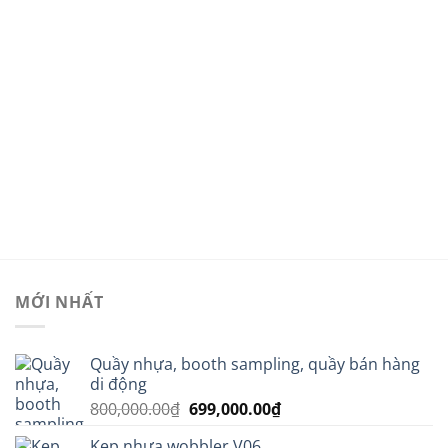
là:
tại
350,000.00₫.
là:
299,00
MỚI NHẤT
Quầy nhựa, booth sampling, quầy bán hàng
di động
Giá
Giá
800,000.00
₫
699,000.00
₫
gốc
hiện
Kẹp nhựa wobbler V06