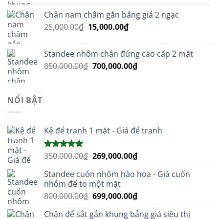
là:
tại
Chân nam châm gắn bảng giá 2 ngạc
110,000.00₫.
là:
Giá
Giá
25,000.00
₫
15,000.00
₫
89,000.00₫.
gốc
hiện
là:
tại
Standee nhôm chân đứng cao cấp 2 mặt
25,000.00₫.
là:
Giá
Giá
850,000.00
₫
700,000.00
₫
15,000.00₫.
gốc
hiện
là:
tại
850,000.00₫.
là:
NỔI BẬT
700,000.00₫.
Kệ để tranh 1 mặt - Giá để tranh
Giá
Giá
350,000.00
₫
269,000.00
₫
Được xếp
hạng
5.00
gốc
hiện
5 sao
Standee cuốn nhôm hào hoa - Giá cuốn
là:
tại
nhôm đế to một mặt
350,000.00₫.
là:
Giá
Giá
800,000.00
₫
699,000.00
₫
269,000.00₫.
gốc
hiện
Chân đế sắt gắn khung bảng giá siêu thị
là:
tại