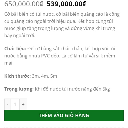
Giá
Giá
650,000.00
539,000.00
₫
₫
gốc
hiện
Cờ bãi biển có túi nước, cờ bãi biển quảng cáo là công
là:
tại
cụ quảng cáo ngoài trời hiệu quả. Kết hợp cùng túi
650,000.00₫.
là:
nước giúp tăng trọng lượng và đứng vững khi trưng
539,000.00₫
bày ngoài trời.
Chất liệu:
Đế cờ bằng sắt chắc chắn, kết hợp với túi
nước bằng nhựa PVC dẻo. Lá cờ làm từ vải silk mềm
mại
Kích thước:
3m, 4m, 5m
Trọng lượng:
Khi đổ nước túi nước nặng đến 5kg
Cờ bãi biển có túi nước, cờ bãi biển quảng cáo số lượng
THÊM VÀO GIỎ HÀNG