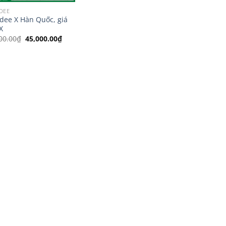
DEE
dee X Hàn Quốc, giá
X
Giá
Giá
00.00
₫
45,000.00
₫
gốc
hiện
là:
tại
65,000.00₫.
là:
45,000.00₫.