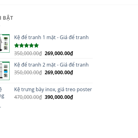
I BẬT
Kệ để tranh 1 mặt - Giá để tranh
Giá
Giá
350,000.00
₫
269,000.00
₫
Được xếp
hạng
5.00
gốc
hiện
5 sao
Kệ để tranh 2 mặt - Giá để tranh
là:
tại
Giá
Giá
350,000.00
₫
350,000.00₫.
269,000.00
₫
là:
gốc
hiện
269,000.00₫.
là:
tại
Kệ trưng bày inox, giá treo poster
350,000.00₫.
là:
Giá
Giá
470,000.00
₫
390,000.00
₫
269,000.00₫.
gốc
hiện
là:
tại
470,000.00₫.
là:
390,000.00₫.