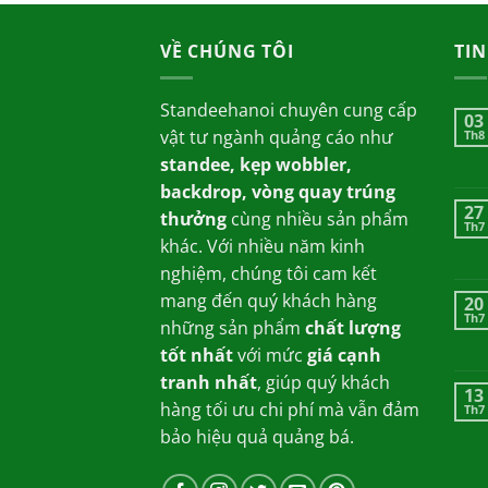
là:
tại
850,000.00₫.
là:
VỀ CHÚNG TÔI
700,
TIN
Standeehanoi chuyên cung cấp
03
vật tư ngành quảng cáo như
Th8
standee, kẹp wobbler,
backdrop, vòng quay trúng
27
thưởng
cùng nhiều sản phẩm
Th7
khác. Với nhiều năm kinh
nghiệm, chúng tôi cam kết
mang đến quý khách hàng
20
Th7
những sản phẩm
chất lượng
tốt nhất
với mức
giá cạnh
tranh nhất
, giúp quý khách
13
hàng tối ưu chi phí mà vẫn đảm
Th7
bảo hiệu quả quảng bá.