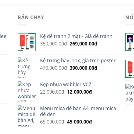
BÁN CHẠY
NỔ
dee
Kệ để tranh 2 mặt - Giá để tranh
Giá
Giá
350,000.00
₫
269,000.00
₫
gốc
hiện
là:
tại
Kệ trưng bày inox, giá treo poster
350,000.00₫.
là:
Giá
Giá
470,000.00
₫
390,000.00
₫
269,000.00₫.
gốc
hiện
000.00₫.
là:
tại
Kẹp nhựa wobbler V07
470,000.00₫.
là:
Giá
Giá
22,000.00
₫
12,000.00
₫
390,000.00₫.
gốc
hiện
iá
000.00₫.
là:
tại
iện
Menu mica để bàn A4, menu mica
o
22,000.00₫.
là:
ại
đế đen
12,000.00₫.
à:
Giá
Giá
65,000.00
₫
45,000.00
₫
,900,000.00₫.
gốc
hiện
là:
tại