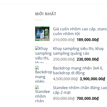
MỚI NHẤT
Giá cuốn nhôm cao cấp, stan
cuốn nhôm tốt
Giá
Giá
210,000.00
₫
189,000.00
₫
gốc
hiện
Khay sampling siêu thị, khay
là:
tại
sampling quảng cáo
210,000.00₫.
là:
Giá
Giá
290,000.00
₫
230,000.00
₫
189,
gốc
hiện
Backdrop mạng nhện 3x4 ô,
là:
tại
backdrop di động
290,000.00₫.
là:
Giá
G
4,500,000.00
₫
3,900,000.00
₫
230,
gốc
h
Standee nhôm chân đứng ca
là:
t
cấp 2 mặt
4,500,000.00₫.
l
Giá
Giá
850,000.00
₫
700,000.00
₫
3
gốc
hiện