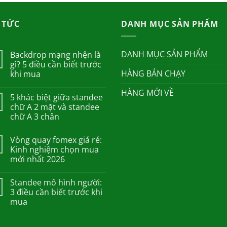
65,000.00₫.
là:
45,000.00₫.
000.00₫.
 TỨC
DANH MỤC SẢN PHẨM
DANH MỤC SẢN PHẨM
Backdrop mạng nhện là
gì? 5 điều cần biết trước
HÀNG BÁN CHẠY
khi mua
HÀNG MỚI VỀ
5 khác biệt giữa standee
chữ A 2 mặt và standee
chữ A 3 chân
Vòng quay fomex giá rẻ:
Kinh nghiệm chọn mua
mới nhất 2026
Standee mô hình người:
3 điều cần biết trước khi
mua