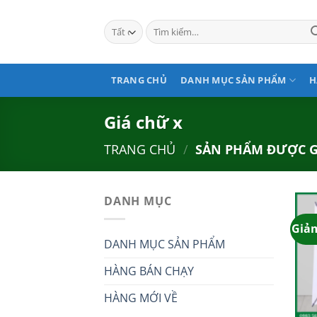
Bỏ
qua
Tìm
kiếm:
nội
dung
TRANG CHỦ
DANH MỤC SẢN PHẨM
H
Giá chữ x
TRANG CHỦ
/
SẢN PHẨM ĐƯỢC GẮ
DANH MỤC
Giảm
DANH MỤC SẢN PHẨM
HÀNG BÁN CHẠY
HÀNG MỚI VỀ