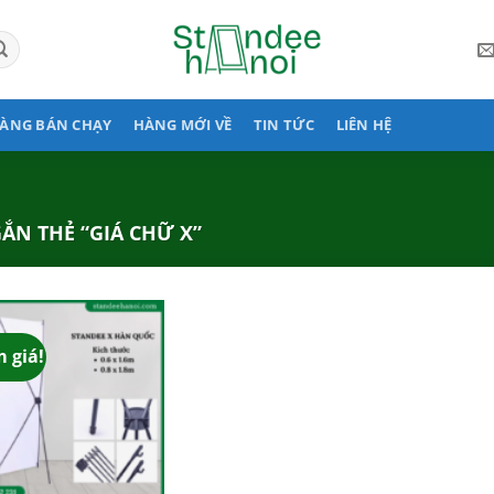
ÀNG BÁN CHẠY
HÀNG MỚI VỀ
TIN TỨC
LIÊN HỆ
N THẺ “GIÁ CHỮ X”
 giá!
Add to
wishlist