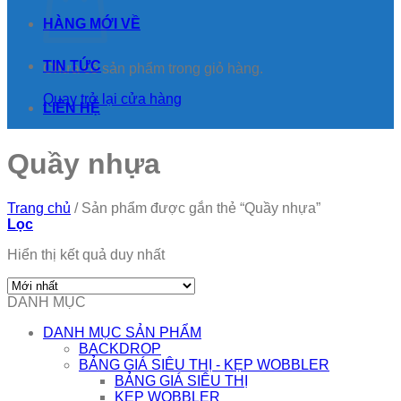
HÀNG MỚI VỀ
TIN TỨC
Chưa có sản phẩm trong giỏ hàng.
Quay trở lại cửa hàng
LIÊN HỆ
Quầy nhựa
Trang chủ
/
Sản phẩm được gắn thẻ “Quầy nhựa”
Lọc
Hiển thị kết quả duy nhất
DANH MỤC
DANH MỤC SẢN PHẨM
BACKDROP
BẢNG GIÁ SIÊU THỊ - KẸP WOBBLER
BẢNG GIÁ SIÊU THỊ
KẸP WOBBLER