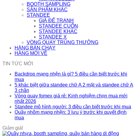
BOOTH SAMPLING
SẢN PHẨM KHÁC
STANDEE
GIÁ ĐỂ TRANH
STANDEE CUỐN
STANDEE KHÁC
STANDEE X
VÒNG QUAY TRÚNG THƯỞNG
HÀNG BÁN CHẠY
HÀNG MỚI VỀ
TIN TỨC MỚI
Backdrop mạng nhện là gì? 5 điều cần biết trước khi
mua
5 khác biệt giữa standee chữ A 2 mặt và standee chữ A
3 chân
Vòng quay fomex giá rẻ: Kinh nghiệm chọn mua mới
nhất 2026
Standee mô hình người: 3 điều cần biết trước khi mua
Quầy nhôm mạng nhện: 3 lưu ý trước khi quyết định
mua
Giảm giá!