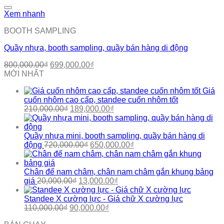
Add to wishlist
Xem nhanh
BOOTH SAMPLING
Quầy nhựa, booth sampling, quầy bán hàng di động
Giá
Giá
800,000.00
₫
699,000.00
₫
gốc
hiện
MỚI NHẤT
là:
tại
Giá
800,000.00₫.
là:
cuốn nhôm cao cấp, standee cuốn nhôm tốt
699,000.00₫.
Giá
Giá
210,000.00
₫
189,000.00
₫
gốc
hiện
là:
tại
210,000.00₫.
là:
Quầy nhựa mini, booth sampling, quầy bán hàng di
Giá
189,000.00₫.
Giá
động
720,000.00
₫
650,000.00
₫
gốc
hiện
là:
tại
720,000.00₫.
là:
Chân đế nam châm, chân nam châm gắn khung bảng
Giá
Giá
650,000.00₫.
giá
20,000.00
₫
13,000.00
₫
gốc
hiện
là:
tại
Standee X cường lực - Giá chữ X cường lực
Giá
20,000.00₫.
Giá
là:
110,000.00
₫
90,000.00
₫
gốc
hiện
13,000.00₫.