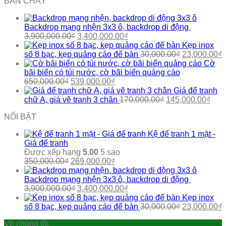
BÁN CHẠY
là:
tại
110,000.00₫.
là:
90,000.00₫.
Backdrop mạng nhện 3x3 ô, backdrop di động
Giá
Giá
3,900,000.00
₫
3,400,000.00
₫
gốc
hiện
Kẹp inox
là:
tại
Giá
G
số 8 bạc, kẹp quảng cáo để bàn
30,000.00
₫
23,000.00
₫
3,900,000.00₫.
là:
gốc
h
Cờ
3,400,000.00₫.
là:
t
bãi biển có túi nước, cờ bãi biển quảng cáo
Giá
Giá
30,000.00₫.
l
650,000.00
₫
539,000.00
₫
gốc
hiện
2
Giá để tranh
là:
tại
Giá
Giá
chữ A, giá vẽ tranh 3 chân
170,000.00
₫
145,000.00
₫
650,000.00₫.
là:
gốc
hiện
NỔI BẬT
539,000.00₫.
là:
tại
170,000.00₫.
là:
Kệ để tranh 1 mặt -
145,
Giá để tranh
Được xếp hạng
5.00
5 sao
Giá
Giá
350,000.00
₫
269,000.00
₫
gốc
hiện
là:
tại
Backdrop mạng nhện 3x3 ô, backdrop di động
350,000.00₫.
Giá
là:
Giá
3,900,000.00
₫
3,400,000.00
₫
gốc
269,000.00₫.
hiện
Kẹp inox
là:
tại
Giá
G
số 8 bạc, kẹp quảng cáo để bàn
30,000.00
₫
23,000.00
₫
3,900,000.00₫.
là:
gốc
h
Về chúng tôi
3,400,000.00₫.
là:
t