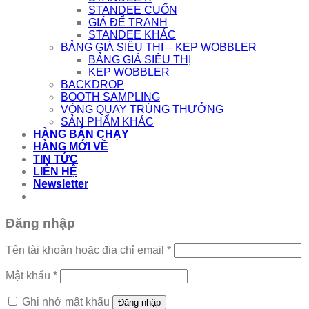
STANDEE CUỐN
GIÁ ĐỂ TRANH
STANDEE KHÁC
BẢNG GIÁ SIÊU THỊ – KẸP WOBBLER
BẢNG GIÁ SIÊU THỊ
KẸP WOBBLER
BACKDROP
BOOTH SAMPLING
VÒNG QUAY TRÚNG THƯỞNG
SẢN PHẨM KHÁC
HÀNG BÁN CHẠY
HÀNG MỚI VỀ
TIN TỨC
LIÊN HỆ
Newsletter
Đăng nhập
Bắt
Tên tài khoản hoặc địa chỉ email
*
buộc
Bắt
Mật khẩu
*
buộc
Ghi nhớ mật khẩu
Đăng nhập