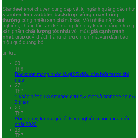
30,000.00₫.
l
Standeehanoi chuyên cung cấp vật tư ngành quảng cáo như
2
standee, kẹp wobbler, backdrop, vòng quay trúng
thưởng
cùng nhiều sản phẩm khác. Với nhiều năm kinh
nghiệm, chúng tôi cam kết mang đến quý khách hàng những
sản phẩm
chất lượng tốt nhất
với mức
giá cạnh tranh
nhất
, giúp quý khách hàng tối ưu chi phí mà vẫn đảm bảo
hiệu quả quảng bá.
tin tức
03
Th8
Backdrop mạng nhện là gì? 5 điều cần biết trước khi
mua
27
Th7
5 khác biệt giữa standee chữ A 2 mặt và standee chữ A
3 chân
20
Th7
Vòng quay fomex giá rẻ: Kinh nghiệm chọn mua mới
nhất 2026
13
Th7