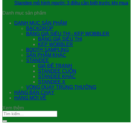
Standee mô hình người: 3 điều cần biết trước khi mua
Danh mục sản phẩm
DANH MỤC SẢN PHẨM
BACKDROP
BẢNG GIÁ SIÊU THỊ - KẸP WOBBLER
BẢNG GIÁ SIÊU THỊ
KẸP WOBBLER
BOOTH SAMPLING
SẢN PHẨM KHÁC
STANDEE
GIÁ ĐỂ TRANH
STANDEE CUỐN
STANDEE KHÁC
STANDEE X
VÒNG QUAY TRÚNG THƯỞNG
HÀNG BÁN CHẠY
HÀNG MỚI VỀ
Xem thêm