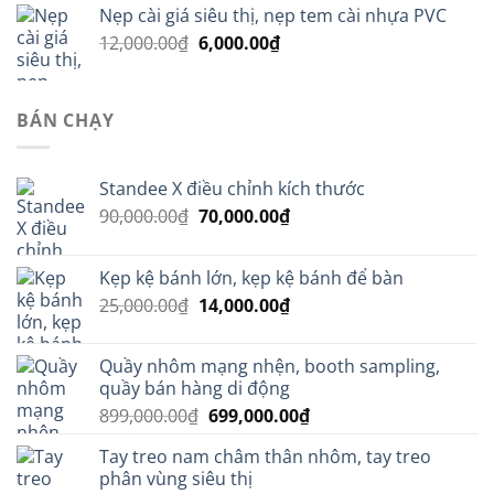
Nẹp cài giá siêu thị, nẹp tem cài nhựa PVC
là:
tại
Giá
Giá
12,000.00
₫
6,000.00
800,000.00₫.
₫
là:
gốc
hiện
699,000.00₫.
là:
tại
12,000.00₫.
là:
BÁN CHẠY
6,000.00₫.
Standee X điều chỉnh kích thước
Giá
Giá
90,000.00
₫
70,000.00
₫
gốc
hiện
là:
tại
Kẹp kệ bánh lớn, kẹp kệ bánh để bàn
90,000.00₫.
là:
Giá
Giá
25,000.00
₫
14,000.00
₫
70,000.00₫.
gốc
hiện
là:
tại
Quầy nhôm mạng nhện, booth sampling,
25,000.00₫.
là:
quầy bán hàng di động
14,000.00₫.
Giá
Giá
899,000.00
₫
699,000.00
₫
gốc
hiện
Tay treo nam châm thân nhôm, tay treo
là:
tại
phân vùng siêu thị
899,000.00₫.
là: