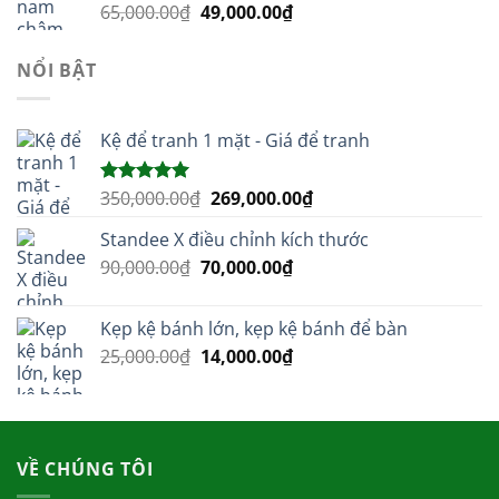
Giá
Giá
65,000.00
₫
49,000.00
₫
699,000.00₫.
gốc
hiện
là:
tại
NỔI BẬT
65,000.00₫.
là:
49,000.00₫.
Kệ để tranh 1 mặt - Giá để tranh
Giá
Giá
350,000.00
₫
269,000.00
₫
Được xếp
hạng
5.00
gốc
hiện
5 sao
Standee X điều chỉnh kích thước
là:
tại
Giá
Giá
90,000.00
₫
70,000.00
350,000.00₫.
₫
là:
gốc
hiện
269,000.00₫.
là:
tại
Kẹp kệ bánh lớn, kẹp kệ bánh để bàn
90,000.00₫.
là:
Giá
Giá
25,000.00
₫
14,000.00
₫
70,000.00₫.
gốc
hiện
là:
tại
25,000.00₫.
là:
14,000.00₫.
VỀ CHÚNG TÔI