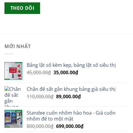
THEO DÕI
MỚI NHẤT
Bảng lật số kèm kẹp, bảng lật số siêu thị
Giá
Giá
45,000.00
₫
35,000.00
₫
gốc
hiện
là:
tại
Chân đế sắt gắn khung bảng giá siêu thị
45,000.00₫.
là:
Giá
Giá
110,000.00
₫
89,000.00
₫
35,000.00₫.
gốc
hiện
là:
tại
Standee cuốn nhôm hào hoa - Giá cuốn
110,000.00₫.
là:
nhôm đế to một mặt
89,000.00₫.
Giá
Giá
800,000.00
₫
699,000.00
₫
gốc
hiện