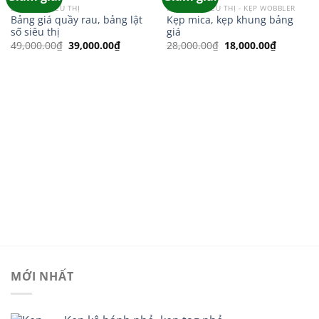
wishlist
wishlist
BẢNG GIÁ SIÊU THỊ
BẢNG GIÁ SIÊU THỊ - KẸP WOBBLER
Bảng giá quầy rau, bảng lật
Kẹp mica, kẹp khung bảng
số siêu thị
giá
Giá
Giá
Giá
Giá
49,000.00
₫
39,000.00
₫
28,000.00
₫
18,000.00
₫
gốc
hiện
gốc
hiện
là:
tại
là:
tại
49,000.00₫.
là:
28,000.00₫.
là:
39,000.00₫.
18,000.0
MỚI NHẤT