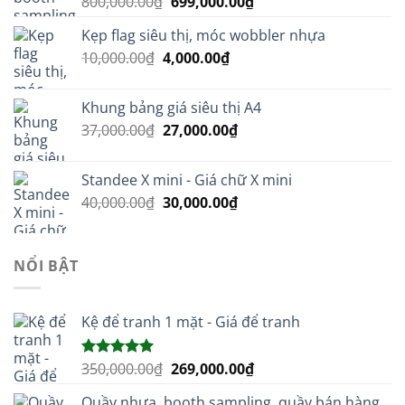
Giá
Giá
800,000.00
₫
699,000.00
₫
gốc
hiện
Kẹp flag siêu thị, móc wobbler nhựa
là:
tại
Giá
Giá
10,000.00
₫
4,000.00
800,000.00₫.
₫
là:
gốc
hiện
699,000.00₫.
là:
tại
Khung bảng giá siêu thị A4
10,000.00₫.
là:
Giá
Giá
37,000.00
₫
27,000.00
₫
4,000.00₫.
gốc
hiện
là:
tại
Standee X mini - Giá chữ X mini
37,000.00₫.
là:
Giá
Giá
40,000.00
₫
30,000.00
₫
27,000.00₫.
gốc
hiện
là:
tại
40,000.00₫.
là:
NỔI BẬT
30,000.00₫.
Kệ để tranh 1 mặt - Giá để tranh
Giá
Giá
350,000.00
₫
269,000.00
₫
Được xếp
hạng
5.00
gốc
hiện
5 sao
Quầy nhựa, booth sampling, quầy bán hàng