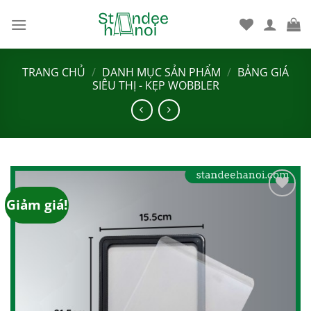
Bỏ
qua
nội
dung
TRANG CHỦ
/
DANH MỤC SẢN PHẨM
/
BẢNG GIÁ
SIÊU THỊ - KẸP WOBBLER
Giảm giá!
Add to
wishlist