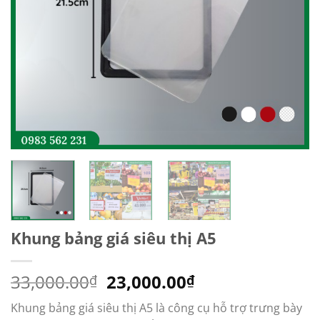
Khung bảng giá siêu thị A5
Giá
Giá
33,000.00
23,000.00
₫
₫
gốc
hiện
Khung bảng giá siêu thị A5 là công cụ hỗ trợ trưng bày
là:
tại