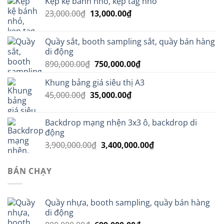
Kẹp kệ bánh nhỏ, kẹp tag nhỏ
Giá
Giá
23,000.00
₫
13,000.00
₫
gốc
hiện
là:
tại
Quầy sắt, booth sampling sắt, quầy bán hàng
23,000.00₫.
là:
di động
13,000.00₫.
Giá
Giá
890,000.00
₫
750,000.00
₫
gốc
hiện
Khung bảng giá siêu thị A3
là:
tại
Giá
Giá
45,000.00
₫
35,000.00
890,000.00₫.
₫
là:
gốc
hiện
750,000.00₫.
là:
tại
Backdrop mạng nhện 3x3 ô, backdrop di
45,000.00₫.
là:
động
35,000.00₫.
Giá
Giá
3,900,000.00
₫
3,400,000.00
₫
gốc
hiện
là:
tại
BÁN CHẠY
3,900,000.00₫.
là:
3,400,000.00₫.
Quầy nhựa, booth sampling, quầy bán hàng
di động