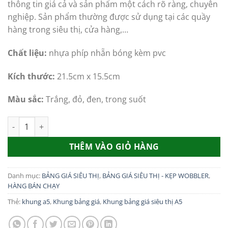
thông tin giá cả và sản phẩm một cách rõ ràng, chuyên
33,000.00₫.
là:
nghiệp. Sản phẩm thường được sử dụng tại các quầy
23,000.00₫.
hàng trong siêu thị, cửa hàng,…
Chất liệu:
nhựa phíp nhẵn bóng kèm pvc
Kích thước:
21.5cm x 15.5cm
Màu sắc:
Trắng, đỏ, đen, trong suốt
Khung bảng giá siêu thị A5 số lượng
THÊM VÀO GIỎ HÀNG
Danh mục:
BẢNG GIÁ SIÊU THỊ
,
BẢNG GIÁ SIÊU THỊ - KẸP WOBBLER
,
HÀNG BÁN CHẠY
Thẻ:
khung a5
,
Khung bảng giá
,
Khung bảng giá siêu thị A5