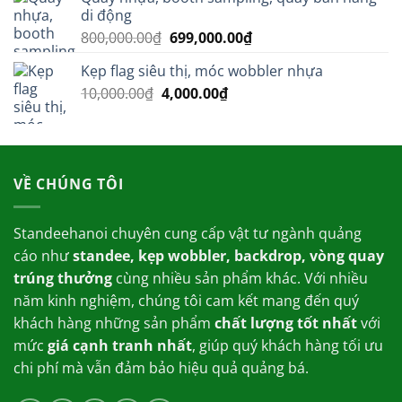
là:
tại
di động
350,000.00₫.
là:
Giá
Giá
800,000.00
₫
699,000.00
₫
269,000.00₫.
gốc
hiện
Kẹp flag siêu thị, móc wobbler nhựa
là:
tại
Giá
Giá
10,000.00
₫
4,000.00
800,000.00₫.
₫
là:
gốc
hiện
699,000.00₫.
là:
tại
10,000.00₫.
là:
4,000.00₫.
VỀ CHÚNG TÔI
Standeehanoi chuyên cung cấp vật tư ngành quảng
cáo như
standee, kẹp wobbler, backdrop, vòng quay
trúng thưởng
cùng nhiều sản phẩm khác. Với nhiều
năm kinh nghiệm, chúng tôi cam kết mang đến quý
khách hàng những sản phẩm
chất lượng tốt nhất
với
mức
giá cạnh tranh nhất
, giúp quý khách hàng tối ưu
chi phí mà vẫn đảm bảo hiệu quả quảng bá.