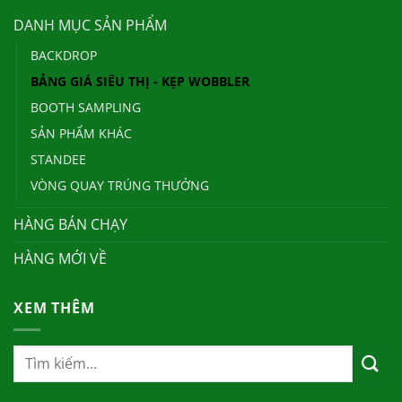
DANH MỤC SẢN PHẨM
BACKDROP
BẢNG GIÁ SIÊU THỊ - KẸP WOBBLER
BOOTH SAMPLING
SẢN PHẨM KHÁC
STANDEE
VÒNG QUAY TRÚNG THƯỞNG
HÀNG BÁN CHẠY
HÀNG MỚI VỀ
XEM THÊM