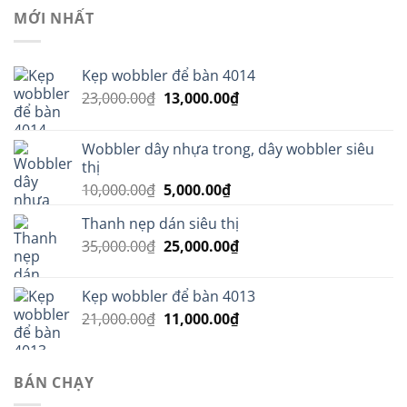
MỚI NHẤT
Kẹp wobbler để bàn 4014
Giá
Giá
23,000.00
₫
13,000.00
₫
gốc
hiện
là:
tại
Wobbler dây nhựa trong, dây wobbler siêu
23,000.00₫.
là:
thị
13,000.00₫.
Giá
Giá
10,000.00
₫
5,000.00
₫
gốc
hiện
Thanh nẹp dán siêu thị
là:
tại
Giá
Giá
35,000.00
₫
10,000.00₫.
25,000.00
là:
₫
gốc
hiện
5,000.00₫.
là:
tại
Kẹp wobbler để bàn 4013
35,000.00₫.
là:
Giá
Giá
21,000.00
₫
11,000.00
₫
25,000.00₫.
gốc
hiện
là:
tại
21,000.00₫.
là:
BÁN CHẠY
11,000.00₫.