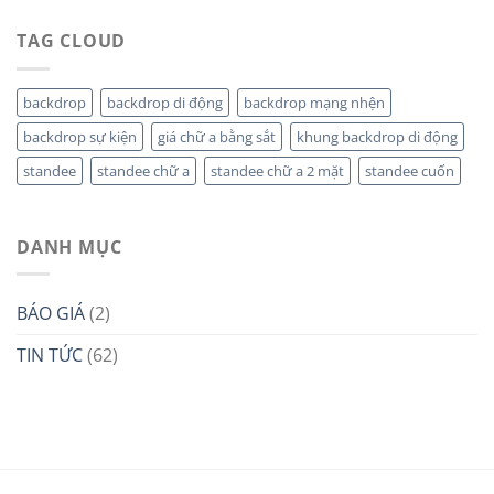
TAG CLOUD
backdrop
backdrop di động
backdrop mạng nhện
backdrop sự kiện
giá chữ a bằng sắt
khung backdrop di động
standee
standee chữ a
standee chữ a 2 mặt
standee cuốn
DANH MỤC
BÁO GIÁ
(2)
TIN TỨC
(62)