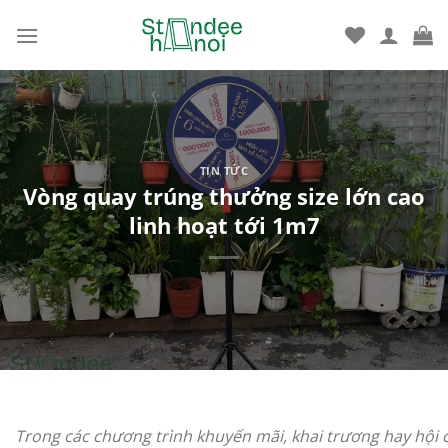
Bỏ
qua
nội
dung
TIN TỨC
Vòng quay trúng thưởng size lớn cao
linh hoạt tới 1m7
Trong các chương trình khuyến mãi, khai trương hay hội 