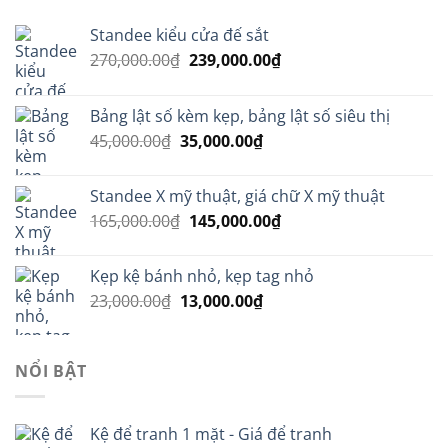
Standee kiểu cửa đế sắt
Giá
Giá
270,000.00
₫
239,000.00
₫
gốc
hiện
là:
tại
Bảng lật số kèm kẹp, bảng lật số siêu thị
270,000.00₫.
là:
Giá
Giá
45,000.00
₫
35,000.00
₫
239,000.00₫.
gốc
hiện
là:
tại
Standee X mỹ thuật, giá chữ X mỹ thuật
45,000.00₫.
là:
Giá
Giá
165,000.00
₫
145,000.00
₫
35,000.00₫.
gốc
hiện
là:
tại
Kẹp kệ bánh nhỏ, kẹp tag nhỏ
165,000.00₫.
là:
Giá
Giá
23,000.00
₫
13,000.00
₫
145,000.00₫.
gốc
hiện
là:
tại
23,000.00₫.
là:
NỔI BẬT
13,000.00₫.
Kệ để tranh 1 mặt - Giá để tranh