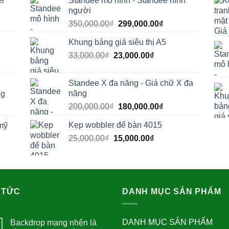
er
Standee mô hình - Standee hình
người
Giá
Giá
350,000.00
₫
299,000.00
₫
gốc
hiện
Khung bảng giá siêu thị A5
là:
tại
Giá
Giá
33,000.00
₫
23,000.00
350,000.00₫.
₫
là:
00.00₫.
gốc
hiện
299,000.00₫.
là:
tại
Standee X đa năng - Giá chữ X đa
33,000.00₫.
là:
năng
ng
23,000.00₫.
Giá
Giá
200,000.00
₫
180,000.00
₫
.00₫.
gốc
hiện
Kẹp wobbler để bàn 4015
mỹ
là:
tại
Giá
Giá
25,000.00
₫
15,000.00
200,000.00₫.
₫
là:
gốc
hiện
180,000.00₫.
00.00₫.
là:
tại
25,000.00₫.
là:
15,000.00₫.
00.00₫.
 TỨC
DANH MỤC SẢN PHẨM
DANH MỤC SẢN PHẨM
Backdrop mạng nhện là