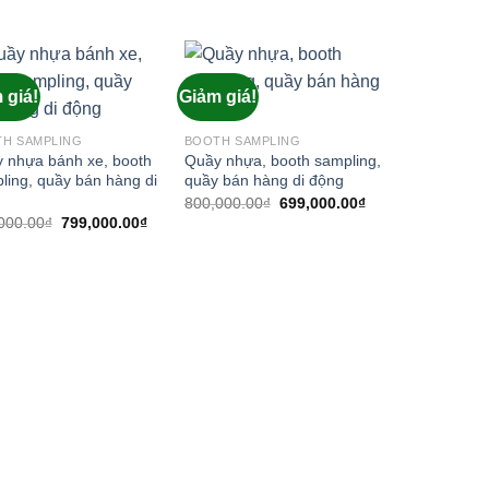
gốc
hiện
890,000.00₫.
là:
là:
tại
750,000.00₫.
850,000.00₫.
là:
799,000.00₫.
 giá!
Giảm giá!
Add to
Add to
wishlist
wishlist
H SAMPLING
BOOTH SAMPLING
 nhựa bánh xe, booth
Quầy nhựa, booth sampling,
ling, quầy bán hàng di
quầy bán hàng di động
g
Giá
Giá
800,000.00
₫
699,000.00
₫
gốc
hiện
Giá
Giá
000.00
₫
799,000.00
₫
là:
tại
gốc
hiện
800,000.00₫.
là:
là:
tại
699,000.00₫.
999,000.00₫.
là:
799,000.00₫.