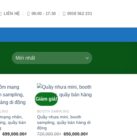
LIÊN HỆ
08:00 - 17:30
0938 562 231
Giảm giá!
Add to
Add to
wishlist
wishlist
LING
BOOTH SAMPLING
mạng nhện,
Quầy nhựa mini, booth
ing, quầy bán
sampling, quầy bán hàng di
g
động
Giá
Giá
Giá
Giá
699,000.00
₫
720,000.00
₫
650,000.00
₫