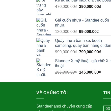
Kệ trưng bày inox, giá treo post
Giá
Giá
470,000.00
₫
390,000.00
₫
gốc
hiện
là:
tại
Giá cuốn nhựa - Standee cuốn
470,000.00₫.
là:
nhựa
390,0
Giá
Giá
120,000.00
₫
99,000.00
₫
gốc
hiện
Quầy nhựa bánh xe, booth
là:
tại
sampling, quầy bán hàng di độ
120,000.00₫.
là:
Giá
Giá
999,000.00
₫
799,000.00
₫
99,000
gốc
hiện
Standee X mỹ thuật, giá chữ X 
là:
tại
thuật
999,000.00₫.
là:
Giá
Giá
165,000.00
₫
145,000.00
₫
799,0
gốc
hiện
là:
tại
165,000.00₫.
là:
VỀ CHÚNG TÔI
145,0
TIN
Standeehanoi chuyên cung cấp
03