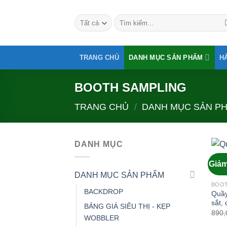
Bỏ
qua
Tìm
kiếm:
nội
dung
TRANG CHỦ
DANH MỤC SẢN PHẨM
H
BOOTH SAMPLING
TRANG CHỦ
/
DANH MỤC SẢN P
DANH MỤC
Giảm
DANH MỤC SẢN PHẨM
BOOT
BACKDROP
Quầy
sắt,
BẢNG GIÁ SIÊU THỊ - KẸP
890,
WOBBLER