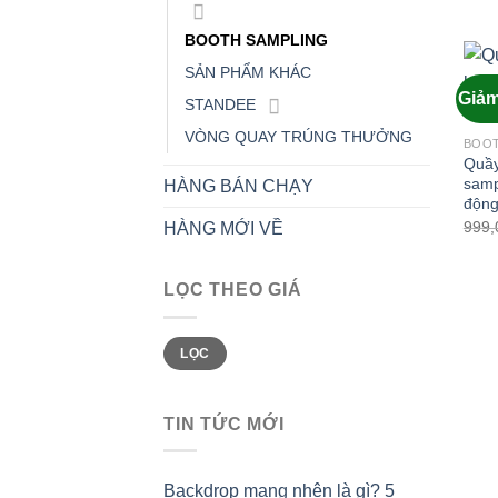
BOOTH SAMPLING
SẢN PHẨM KHÁC
Giảm
STANDEE
VÒNG QUAY TRÚNG THƯỞNG
BOOT
Quầy
samp
HÀNG BÁN CHẠY
độn
999,
HÀNG MỚI VỀ
LỌC THEO GIÁ
Giá
Giá
LỌC
thấp
cao
nhất
nhất
TIN TỨC MỚI
Backdrop mạng nhện là gì? 5