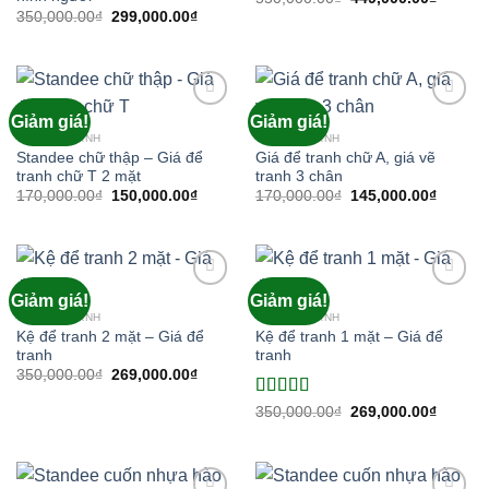
gốc
hiện
Giá
Giá
350,000.00
₫
299,000.00
₫
là:
tại
gốc
hiện
550,000.00₫.
là:
là:
tại
449,000
350,000.00₫.
là:
299,000.00₫.
Giảm giá!
Giảm giá!
Add to
Add to
wishlist
wishlist
GIÁ ĐỂ TRANH
GIÁ ĐỂ TRANH
Standee chữ thập – Giá để
Giá để tranh chữ A, giá vẽ
tranh chữ T 2 mặt
tranh 3 chân
Giá
Giá
Giá
Giá
170,000.00
₫
150,000.00
₫
170,000.00
₫
145,000.00
₫
gốc
hiện
gốc
hiện
là:
tại
là:
tại
170,000.00₫.
là:
170,000.00₫.
là:
150,000.00₫.
145,000
Giảm giá!
Giảm giá!
Add to
Add to
wishlist
wishlist
GIÁ ĐỂ TRANH
GIÁ ĐỂ TRANH
Kệ để tranh 2 mặt – Giá để
Kệ để tranh 1 mặt – Giá để
tranh
tranh
Giá
Giá
350,000.00
₫
269,000.00
₫
gốc
hiện
là:
tại
Được xếp
Giá
Giá
350,000.00
₫
269,000.00
₫
350,000.00₫.
là:
gốc
hiện
hạng
5.00
5
269,000.00₫.
là:
tại
sao
350,000.00₫.
là:
269,000