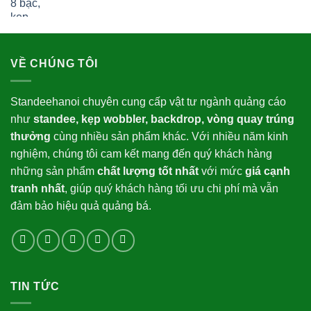
gốc
hiện
là:
tại
30,000.00₫.
là:
23,000.00₫.
VỀ CHÚNG TÔI
Standeehanoi chuyên cung cấp vật tư ngành quảng cáo
như
standee, kẹp wobbler, backdrop, vòng quay trúng
thưởng
cùng nhiều sản phẩm khác. Với nhiều năm kinh
nghiệm, chúng tôi cam kết mang đến quý khách hàng
những sản phẩm
chất lượng tốt nhất
với mức
giá cạnh
tranh nhất
, giúp quý khách hàng tối ưu chi phí mà vẫn
đảm bảo hiệu quả quảng bá.
TIN TỨC