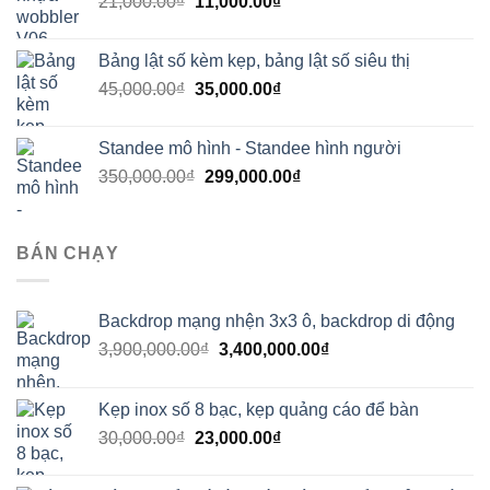
Giá
Giá
21,000.00
₫
11,000.00
₫
89,000.00₫.
gốc
hiện
là:
tại
Bảng lật số kèm kẹp, bảng lật số siêu thị
21,000.00₫.
là:
Giá
Giá
45,000.00
₫
35,000.00
₫
11,000.00₫.
gốc
hiện
là:
tại
Standee mô hình - Standee hình người
45,000.00₫.
là:
Giá
Giá
350,000.00
₫
299,000.00
₫
35,000.00₫.
gốc
hiện
là:
tại
350,000.00₫.
là:
BÁN CHẠY
299,000.00₫.
Backdrop mạng nhện 3x3 ô, backdrop di động
Giá
Giá
3,900,000.00
₫
3,400,000.00
₫
gốc
hiện
là:
tại
Kẹp inox số 8 bạc, kẹp quảng cáo để bàn
3,900,000.00₫.
là:
Giá
Giá
30,000.00
₫
23,000.00
₫
3,400,000.00₫.
gốc
hiện
là:
tại