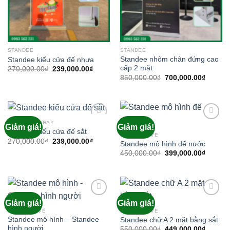
STANDEE
STANDEE
Standee nhôm chân đứng cao
Standee kiểu cửa đế nhựa
cấp 2 mặt
Giá
Giá
270,000.00
₫
239,000.00
₫
gốc
hiện
Giá
Giá
850,000.00
₫
700,000.00
₫
là:
tại
gốc
hiện
270,000.00₫.
là:
là:
tại
239,000.00₫.
850,000.00₫.
là:
700,000
HÀNG BÁN CHẠY
Giảm giá!
Giảm giá!
Add to
Add to
Standee kiểu cửa đế sắt
wishlist
wishlist
HÀNG MỚI VỀ
Giá
Giá
270,000.00
₫
239,000.00
₫
Standee mô hình đế nước
gốc
hiện
Giá
Giá
450,000.00
₫
399,000.00
₫
là:
tại
gốc
hiện
270,000.00₫.
là:
là:
tại
239,000.00₫.
450,000.00₫.
là:
399,000
Giảm giá!
Giảm giá!
Add to
Add to
wishlist
wishlist
HÀNG MỚI VỀ
HÀNG MỚI VỀ
Standee mô hình – Standee
Standee chữ A 2 mặt bằng sắt
hình người
Giá
Giá
550,000.00
₫
449,000.00
₫