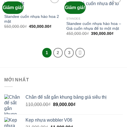
Giảm giá!
Giảm giá!
Add to
Add to
wishlist
wishlist
STANDEE
Standee cuốn nhựa hào hoa 2
STANDEE
mặt
Standee cuốn nhựa hào hoa –
Giá
Giá
550,000.00
₫
450,000.00
₫
Giá cuốn nhựa đế to một mặt
gốc
hiện
Giá
Giá
là:
tại
450,000.00
₫
390,000.00
₫
gốc
hiện
550,000.00₫.
là:
là:
tại
450,000.00₫.
450,000.00₫.
là:
390,000
1
2
3
MỚI NHẤT
Chân đế sắt gắn khung bảng giá siêu thị
Giá
Giá
110,000.00
₫
89,000.00
₫
gốc
hiện
là:
tại
Kẹp nhựa wobbler V06
110,000.00₫.
là: