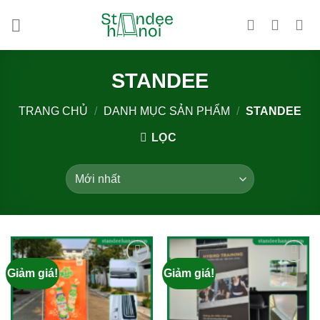
Bỏ
qua
nội
dung
STANDEE
TRANG CHỦ
/
DANH MỤC SẢN PHẨM
/
STANDEE
LỌC
Giảm giá!
Giảm giá!
Add to
Add to
wishlist
wishlist