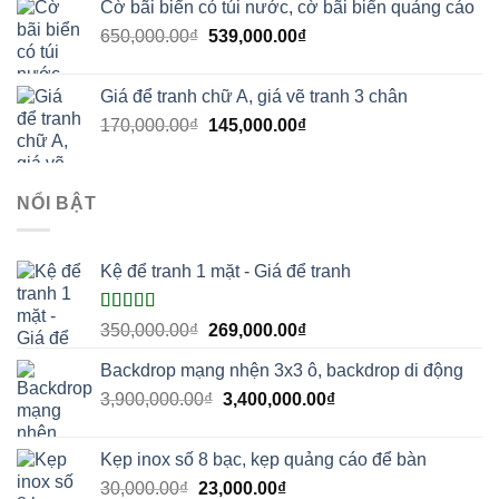
Cờ bãi biển có túi nước, cờ bãi biển quảng cáo
30,000.00₫.
là:
Giá
Giá
650,000.00
₫
539,000.00
₫
23,000.00₫.
gốc
hiện
là:
tại
Giá để tranh chữ A, giá vẽ tranh 3 chân
650,000.00₫.
là:
Giá
Giá
170,000.00
₫
145,000.00
₫
539,000.00₫.
gốc
hiện
là:
tại
170,000.00₫.
là:
NỔI BẬT
145,000.00₫.
Kệ để tranh 1 mặt - Giá để tranh
Được xếp
Giá
Giá
350,000.00
₫
269,000.00
₫
hạng
5.00
5
gốc
hiện
sao
Backdrop mạng nhện 3x3 ô, backdrop di động
là:
tại
Giá
Giá
3,900,000.00
₫
350,000.00₫.
3,400,000.00
là:
₫
gốc
hiện
269,000.00₫.
là:
tại
Kẹp inox số 8 bạc, kẹp quảng cáo để bàn
3,900,000.00₫.
là:
Giá
Giá
30,000.00
₫
23,000.00
₫
3,400,000.00₫.