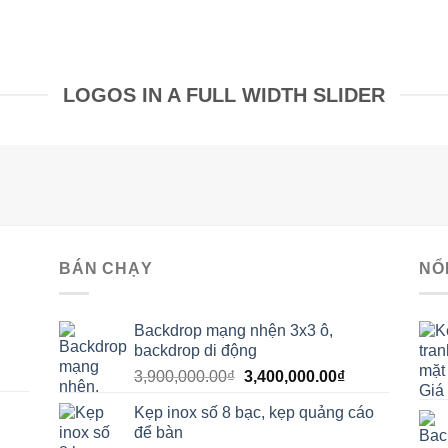
LOGOS IN A FULL WIDTH SLIDER
BÁN CHẠY
NỔ
Backdrop mạng nhện 3x3 ô,
backdrop di động
Giá
Giá
3,900,000.00
₫
3,400,000.00
₫
gốc
hiện
Kẹp inox số 8 bạc, kẹp quảng cáo
là:
tại
để bàn
3,900,000.00₫.
là:
0₫.