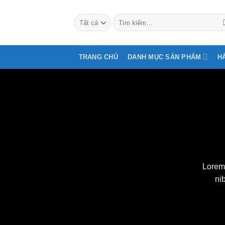
Bỏ
qua
Tìm
kiếm:
nội
dung
TRANG CHỦ
DANH MỤC SẢN PHẨM
H
Lorem 
ni