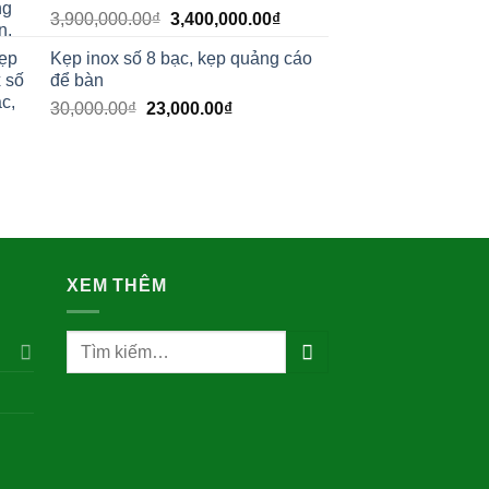
.
Giá
Giá
3,900,000.00
₫
3,400,000.00
₫
269,000.00₫.
gốc
hiện
Kẹp inox số 8 bạc, kẹp quảng cáo
là:
tại
để bàn
3,900,000.00₫.
là:
Giá
Giá
30,000.00
₫
23,000.00
₫
3,400,000.00₫.
gốc
hiện
là:
tại
30,000.00₫.
là:
23,000.00₫.
XEM THÊM