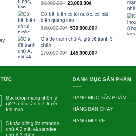
Giá
Giá
30,000.00
₫
23,000.00
₫
3,400,000.00₫
gốc
hiện
Cờ bãi biển có túi nước, cờ bãi
là:
tại
biển quảng cáo
00.00₫.
30,000.00₫.
là:
Giá
Giá
650,000.00
₫
539,000.00
₫
23,000.00₫.
gốc
hiện
Giá để tranh chữ A, giá vẽ tranh 3
tay
là:
tại
chân
650,000.00₫.
là:
Giá
Giá
170,000.00
₫
145,000.00
₫
539,000.00₫.
00.00₫.
gốc
hiện
là:
tại
170,000.00₫.
là:
145,000.00₫.
00₫.
 TỨC
DANH MỤC SẢN PHẨM
DANH MỤC SẢN PHẨM
Backdrop mạng nhện là
gì? 5 điều cần biết trước
HÀNG BÁN CHẠY
khi mua
HÀNG MỚI VỀ
5 khác biệt giữa standee
chữ A 2 mặt và standee
chữ A 3 chân