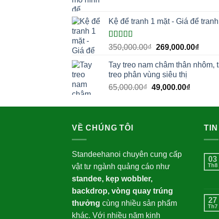
gốc
hiện
là:
tại
Kệ để tranh 1 mặt - Giá để tranh
450,000.00₫.
là:
399,0
Được xếp
Giá
Giá
350,000.00
₫
269,000.00
₫
hạng
5.00
5
gốc
hiện
sao
Tay treo nam châm thân nhôm, 
là:
tại
treo phân vùng siêu thị
350,000.00₫.
là:
Giá
Giá
65,000.00
₫
49,000.00
₫
269,0
gốc
hiện
là:
tại
65,000.00₫.
là:
VỀ CHÚNG TÔI
49,000.
TIN
Standeehanoi chuyên cung cấp
03
vật tư ngành quảng cáo như
Th8
standee, kẹp wobbler,
backdrop, vòng quay trúng
27
thưởng
cùng nhiều sản phẩm
Th7
khác. Với nhiều năm kinh