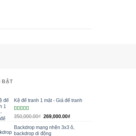
I BẬT
Kệ để tranh 1 mặt - Giá để tranh
Được xếp
Giá
Giá
350,000.00
₫
269,000.00
₫
hạng
5.00
5
gốc
hiện
sao
Backdrop mạng nhện 3x3 ô,
là:
tại
backdrop di động
350,000.00₫.
là: