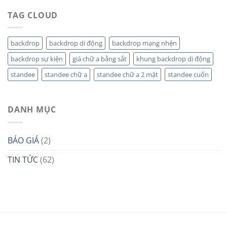
TAG CLOUD
backdrop
backdrop di động
backdrop mạng nhện
backdrop sự kiện
giá chữ a bằng sắt
khung backdrop di động
standee
standee chữ a
standee chữ a 2 mặt
standee cuốn
DANH MỤC
BÁO GIÁ
(2)
TIN TỨC
(62)