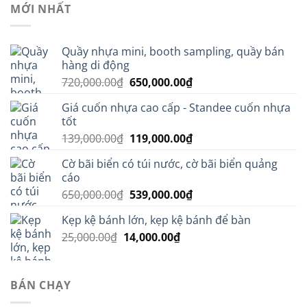
MỚI NHẤT
Quầy nhựa mini, booth sampling, quầy bán
hàng di động
Giá
Giá
720,000.00
₫
650,000.00
₫
gốc
hiện
Giá cuốn nhựa cao cấp - Standee cuốn nhựa
là:
tại
tốt
720,000.00₫.
là:
Giá
Giá
139,000.00
₫
119,000.00
₫
650,000.00₫.
gốc
hiện
Cờ bãi biển có túi nước, cờ bãi biển quảng
là:
tại
cáo
139,000.00₫.
là:
Giá
Giá
650,000.00
₫
539,000.00
₫
119,000.00₫.
gốc
hiện
Kẹp kệ bánh lớn, kẹp kệ bánh để bàn
là:
tại
Giá
Giá
25,000.00
₫
14,000.00
650,000.00₫.
₫
là:
gốc
hiện
539,000.00₫.
là:
tại
25,000.00₫.
là:
BÁN CHẠY
14,000.00₫.