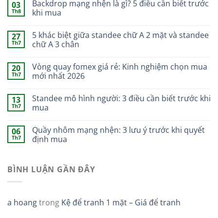
Backdrop mạng nhện là gì? 5 điều cần biết trước
03
Th8
khi mua
5 khác biệt giữa standee chữ A 2 mặt và standee
27
Th7
chữ A 3 chân
Vòng quay fomex giá rẻ: Kinh nghiệm chọn mua
20
Th7
mới nhất 2026
Standee mô hình người: 3 điều cần biết trước khi
13
Th7
mua
Quầy nhôm mạng nhện: 3 lưu ý trước khi quyết
06
Th7
định mua
BÌNH LUẬN GẦN ĐÂY
a hoang
trong
Kệ để tranh 1 mặt – Giá để tranh