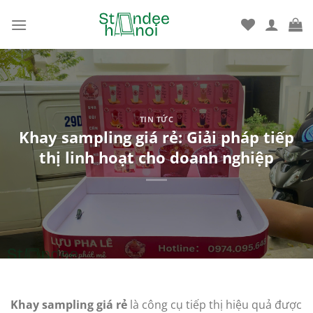
Bỏ
qua
nội
dung
TIN TỨC
Khay sampling giá rẻ: Giải pháp tiếp
thị linh hoạt cho doanh nghiệp
Khay sampling giá rẻ
là công cụ tiếp thị hiệu quả được