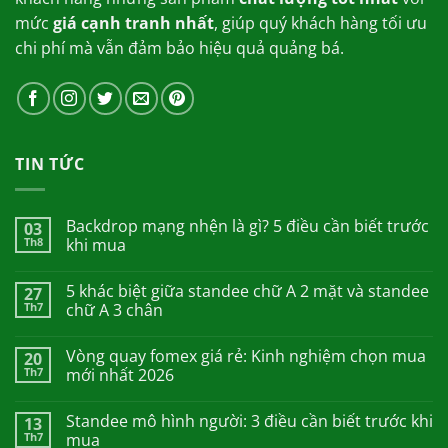
mức
giá cạnh tranh nhất
, giúp quý khách hàng tối ưu
chi phí mà vẫn đảm bảo hiệu quả quảng bá.
TIN TỨC
Backdrop mạng nhện là gì? 5 điều cần biết trước
03
Th8
khi mua
5 khác biệt giữa standee chữ A 2 mặt và standee
27
Th7
chữ A 3 chân
Vòng quay fomex giá rẻ: Kinh nghiệm chọn mua
20
Th7
mới nhất 2026
Standee mô hình người: 3 điều cần biết trước khi
13
Th7
mua