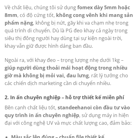
Về chất liệu, chúng tôi sử dụng
fomex dày 5mm hoặc
8mm
, có độ cứng tốt,
không cong vênh khi mang sản
phẩm nặng
, không bị nứt, gãy khi va chạm nhẹ trong
quá trình di chuyển. Dù là PG đeo khay cả ngày trong
siêu thị đông người hay dùng tại sự kiện ngoài trời,
khay vẫn giữ được hình dáng ban đầu.
Ngoài ra, với khay đeo – trọng lượng nhẹ dưới 1kg –
giúp người dùng thoải mái hoạt động trong nhiều
giờ mà không bị mỏi vai, đau lưng
, rất lý tưởng cho
các chiến dịch marketing cần di chuyển nhiều.
2. In ấn chuyên nghiệp – hỗ trợ thiết kế miễn phí
Bên cạnh chất liệu tốt,
standeehanoi còn đầu tư vào
quy trình in ấn chuyên nghiệp
, sử dụng máy in hiện
đại với công nghệ UV và mực chất lượng cao, đảm bảo:
Màu sắc lên đúng – chuẩn file thiết kế