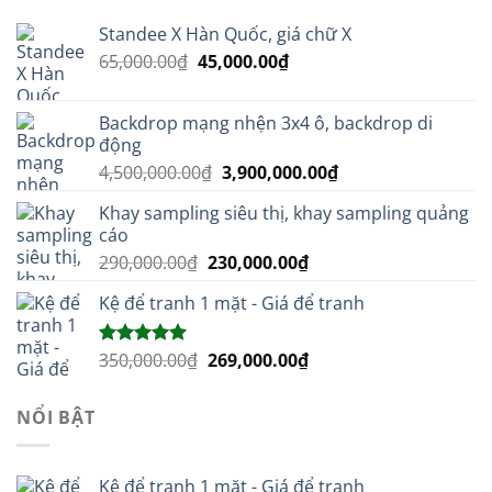
Standee X Hàn Quốc, giá chữ X
Giá
Giá
65,000.00
₫
45,000.00
₫
gốc
hiện
là:
tại
Backdrop mạng nhện 3x4 ô, backdrop di
65,000.00₫.
là:
động
45,000.00₫.
Giá
Giá
4,500,000.00
₫
3,900,000.00
₫
gốc
hiện
Khay sampling siêu thị, khay sampling quảng
là:
tại
cáo
4,500,000.00₫.
là:
Giá
Giá
290,000.00
₫
230,000.00
₫
3,900,000.00₫.
gốc
hiện
Kệ để tranh 1 mặt - Giá để tranh
là:
tại
290,000.00₫.
là:
230,000.00₫.
Giá
Giá
350,000.00
₫
269,000.00
₫
Được xếp
hạng
5.00
gốc
hiện
5 sao
là:
tại
NỔI BẬT
350,000.00₫.
là:
269,000.00₫.
Kệ để tranh 1 mặt - Giá để tranh