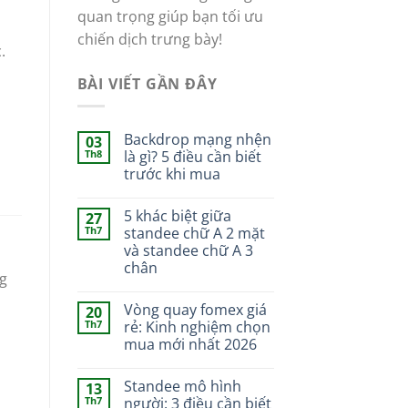
quan trọng giúp bạn tối ưu
chiến dịch trưng bày!
.
BÀI VIẾT GẦN ĐÂY
Backdrop mạng nhện
03
Th8
là gì? 5 điều cần biết
trước khi mua
5 khác biệt giữa
27
Th7
standee chữ A 2 mặt
và standee chữ A 3
chân
ng
Vòng quay fomex giá
20
Th7
rẻ: Kinh nghiệm chọn
mua mới nhất 2026
Standee mô hình
13
Th7
người: 3 điều cần biết