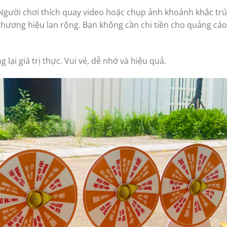
 Người chơi thích quay video hoặc chụp ảnh khoảnh khắc tr
thương hiệu lan rộng. Bạn không cần chi tiền cho quảng cáo
 lại giá trị thực. Vui vẻ, dễ nhớ và hiệu quả.