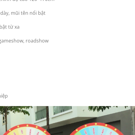
dày, mũi tên nổi bật
bật từ xa
, gameshow, roadshow
hiệp