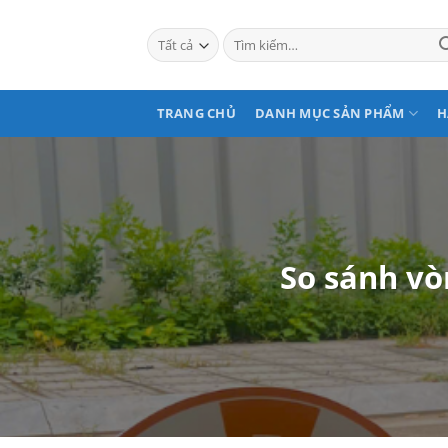
Bỏ
qua
Tìm
kiếm:
nội
dung
TRANG CHỦ
DANH MỤC SẢN PHẨM
H
So sánh vò