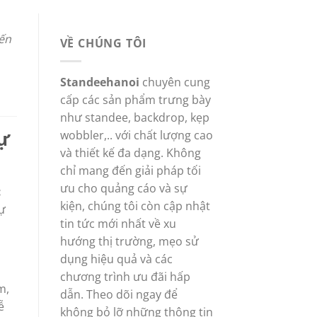
yến
VỀ CHÚNG TÔI
Standeehanoi
chuyên cung
cấp các sản phẩm trưng bày
như standee, backdrop, kẹp
sự
wobbler,.. với chất lượng cao
và thiết kế đa dạng. Không
chỉ mang đến giải pháp tối
ưu cho quảng cáo và sự
c
kiện, chúng tôi còn cập nhật
sự
tin tức mới nhất về xu
hướng thị trường, mẹo sử
dụng hiệu quả và các
chương trình ưu đãi hấp
m,
dẫn. Theo dõi ngay để
ễ
không bỏ lỡ những thông tin