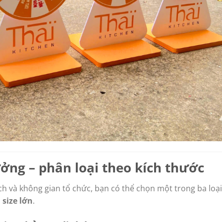
ưởng – phân loại theo kích thước
h và không gian tổ chức, bạn có thể chọn một trong ba loại
à
size lớn
.