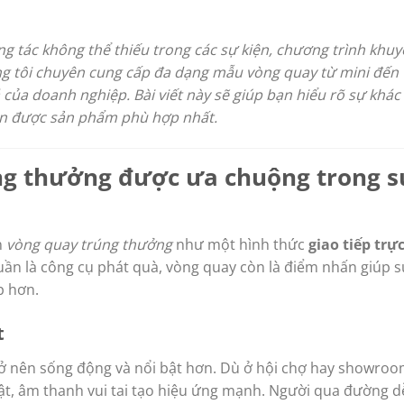
g tác không thể thiếu trong các sự kiện, chương trình khu
ng tôi chuyên cung cấp đa dạng mẫu vòng quay từ mini đến
của doanh nghiệp. Bài viết này sẽ giúp bạn hiểu rõ sự khác
họn được sản phẩm phù hợp nhất.
úng thưởng được ưa chuộng trong 
n
vòng quay trúng thưởng
như một hình thức
giao tiếp trự
uần là công cụ phát quà, vòng quay còn là điểm nhấn giúp 
p hơn.
t
rở nên sống động và nổi bật hơn. Dù ở hội chợ hay showroo
bật, âm thanh vui tai tạo hiệu ứng mạnh. Người qua đường d