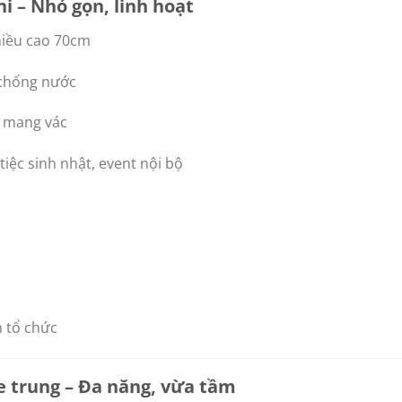
i – Nhỏ gọn, linh hoạt
iều cao 70cm
 chống nước
ễ mang vác
tiệc sinh nhật, event nội bộ
 tổ chức
e trung – Đa năng, vừa tầm