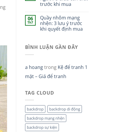
trước khi mua
úng
Quầy nhôm mạng
06
Th7
nhện: 3 lưu ý trước
khi quyết định mua
BÌNH LUẬN GẦN ĐÂY
a hoang
trong
Kệ để tranh 1
mặt – Giá để tranh
TAG CLOUD
backdrop
backdrop di động
backdrop mạng nhện
backdrop sự kiện