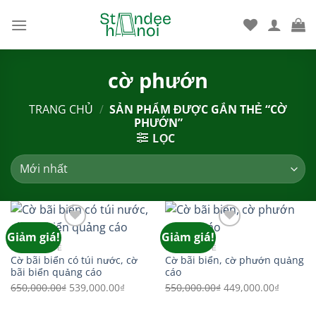
Bỏ
qua
nội
dung
cờ phướn
TRANG CHỦ
/
SẢN PHẨM ĐƯỢC GẮN THẺ “CỜ
PHƯỚN”
LỌC
Giảm giá!
Giảm giá!
HÀNG MỚI VỀ
HÀNG MỚI VỀ
Add to wishlist
Add to wishlist
Cờ bãi biển có túi nước, cờ
Cờ bãi biển, cờ phướn quảng
bãi biển quảng cáo
cáo
Giá
Giá
Giá
Giá
650,000.00
₫
539,000.00
₫
550,000.00
₫
449,000.00
₫
gốc
hiện
gốc
hiện