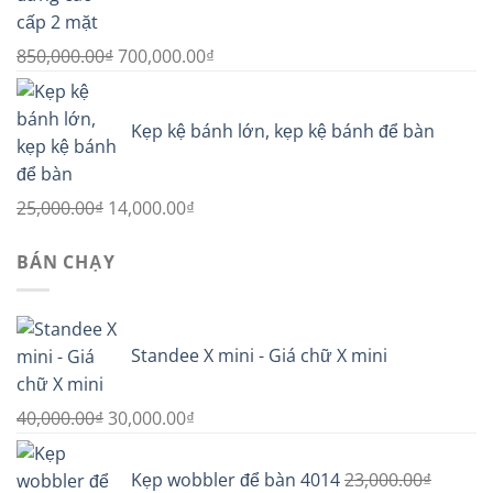
5,000.00₫.
Giá
Giá
850,000.00
₫
700,000.00
₫
gốc
hiện
là:
tại
Kẹp kệ bánh lớn, kẹp kệ bánh để bàn
850,000.00₫.
là:
700,000.00₫.
Giá
Giá
25,000.00
₫
14,000.00
₫
gốc
hiện
BÁN CHẠY
là:
tại
25,000.00₫.
là:
14,000.00₫.
Standee X mini - Giá chữ X mini
Giá
Giá
40,000.00
₫
30,000.00
₫
gốc
hiện
là:
tại
Kẹp wobbler để bàn 4014
23,000.00
₫