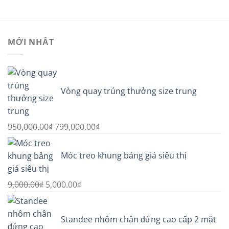
là:
tại
là:
tại
650,000.00₫.
là:
550,000.00₫.
là:
539,000.00₫.
449,000
MỚI NHẤT
Vòng quay trúng thưởng size trung
Giá
Giá
950,000.00
₫
799,000.00
₫
gốc
hiện
là:
tại
Móc treo khung bảng giá siêu thị
950,000.00₫.
là:
799,000.00₫.
Giá
Giá
9,000.00
₫
5,000.00
₫
gốc
hiện
là:
tại
Standee nhôm chân đứng cao cấp 2 mặt
9,000.00₫.
là: