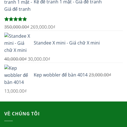
Kệ để tranh 1 mặt - Giá để tranh
Được xếp
Giá
Giá
350,000.00
₫
269,000.00
₫
hạng
5.00
gốc
hiện
5 sao
là:
tại
Standee X mini - Giá chữ X mini
350,000.00₫.
là:
269,000.00₫.
Giá
Giá
40,000.00
₫
30,000.00
₫
gốc
hiện
là:
tại
Kẹp wobbler để bàn 4014
23,000.00
₫
40,000.00₫.
là:
30,000.00₫.
Giá
Giá
13,000.00
₫
gốc
hiện
là:
tại
23,000.00₫.
là:
VỀ CHÚNG TÔI
13,000.00₫.