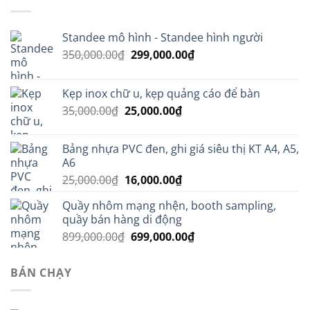
Standee mô hình - Standee hình người
Giá
Giá
350,000.00
₫
299,000.00
₫
gốc
hiện
là:
tại
Kẹp inox chữ u, kẹp quảng cáo để bàn
350,000.00₫.
là:
Giá
Giá
35,000.00
₫
25,000.00
₫
299,000.00₫.
gốc
hiện
là:
tại
Bảng nhựa PVC đen, ghi giá siêu thị KT A4, A5,
35,000.00₫.
là:
A6
25,000.00₫.
Giá
Giá
25,000.00
₫
16,000.00
₫
gốc
hiện
Quầy nhôm mạng nhện, booth sampling,
là:
tại
quầy bán hàng di động
25,000.00₫.
là:
Giá
Giá
899,000.00
₫
699,000.00
₫
16,000.00₫.
gốc
hiện
là:
tại
BÁN CHẠY
899,000.00₫.
là:
699,000.00₫.