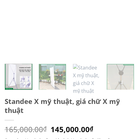
Standee X mỹ thuật, giá chữ X mỹ
thuật
Giá
Giá
165,000.00
145,000.00
₫
₫
gốc
hiện