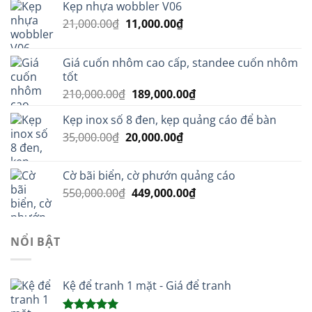
Kẹp nhựa wobbler V06
Giá
Giá
21,000.00
₫
11,000.00
₫
gốc
hiện
là:
tại
Giá cuốn nhôm cao cấp, standee cuốn nhôm
21,000.00₫.
là:
tốt
11,000.00₫.
Giá
Giá
210,000.00
₫
189,000.00
₫
gốc
hiện
Kẹp inox số 8 đen, kẹp quảng cáo để bàn
là:
tại
Giá
Giá
35,000.00
₫
20,000.00
210,000.00₫.
₫
là:
gốc
hiện
189,000.00₫.
là:
tại
Cờ bãi biển, cờ phướn quảng cáo
35,000.00₫.
là:
Giá
Giá
550,000.00
₫
449,000.00
₫
20,000.00₫.
gốc
hiện
là:
tại
550,000.00₫.
là:
NỔI BẬT
449,000.00₫.
Kệ để tranh 1 mặt - Giá để tranh