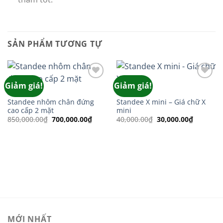
SẢN PHẨM TƯƠNG TỰ
Giảm giá!
Giảm giá!
Add to
Add to
wishlist
wishlist
STANDEE
STANDEE
Standee nhôm chân đứng
Standee X mini – Giá chữ X
cao cấp 2 mặt
mini
Giá
Giá
Giá
Giá
850,000.00
₫
700,000.00
₫
40,000.00
₫
30,000.00
₫
gốc
hiện
gốc
hiện
là:
tại
là:
tại
850,000.00₫.
là:
40,000.00₫.
là:
700,000.00₫.
30,000.0
MỚI NHẤT