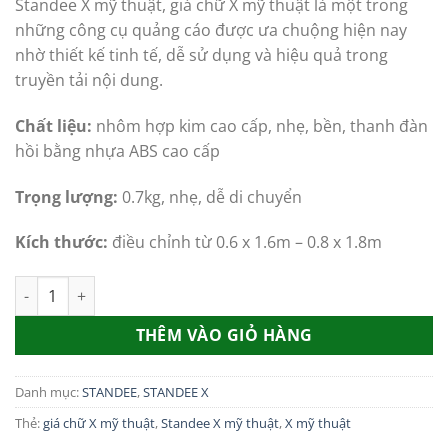
Standee X mỹ thuật, giá chữ X mỹ thuật là một trong
là:
tại
những công cụ quảng cáo được ưa chuộng hiện nay
165,000.00₫.
là:
nhờ thiết kế tinh tế, dễ sử dụng và hiệu quả trong
145,000.00₫
truyền tải nội dung.
Chất liệu:
nhôm hợp kim cao cấp, nhẹ, bền, thanh đàn
hồi bằng nhựa ABS cao cấp
Trọng lượng:
0.7kg, nhẹ, dễ di chuyển
Kích thước:
điều chỉnh từ 0.6 x 1.6m – 0.8 x 1.8m
Standee X mỹ thuật, giá chữ X mỹ thuật số lượng
THÊM VÀO GIỎ HÀNG
Danh mục:
STANDEE
,
STANDEE X
Thẻ:
giá chữ X mỹ thuật
,
Standee X mỹ thuật
,
X mỹ thuật