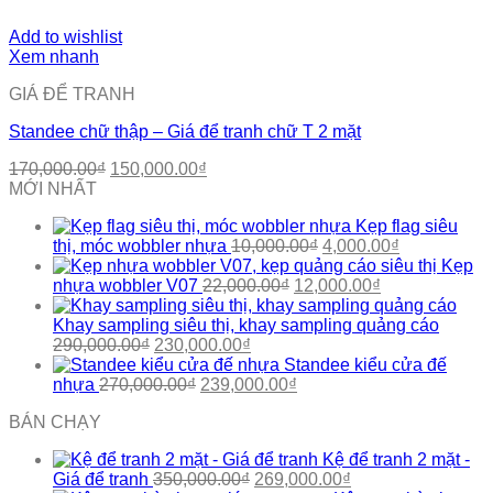
Add to wishlist
Xem nhanh
GIÁ ĐỂ TRANH
Standee chữ thập – Giá để tranh chữ T 2 mặt
Giá
Giá
170,000.00
₫
150,000.00
₫
gốc
hiện
MỚI NHẤT
là:
tại
Kẹp flag siêu
170,000.00₫.
là:
Giá
Giá
thị, móc wobbler nhựa
10,000.00
₫
4,000.00
₫
150,000.00₫.
gốc
hiện
Kẹp
Giá
là:
Giá
tại
nhựa wobbler V07
22,000.00
₫
12,000.00
₫
gốc
10,000.00₫.
hiện
là:
là:
tại
4,000.00₫.
Khay sampling siêu thị, khay sampling quảng cáo
Giá
Giá
22,000.00₫.
là:
290,000.00
₫
230,000.00
₫
gốc
hiện
12,000.00₫.
Standee kiểu cửa đế
là:
Giá
tại
Giá
nhựa
270,000.00
₫
239,000.00
₫
290,000.00₫.
gốc
là:
hiện
BÁN CHẠY
là:
230,000.00₫.
tại
270,000.00₫.
là:
Kệ để tranh 2 mặt -
239,000.00₫.
Giá
Giá
Giá để tranh
350,000.00
₫
269,000.00
₫