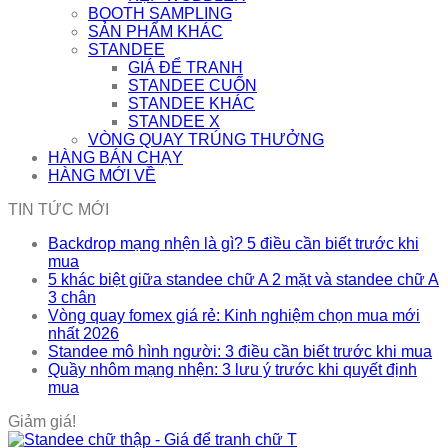
BOOTH SAMPLING
SẢN PHẨM KHÁC
STANDEE
GIÁ ĐỂ TRANH
STANDEE CUỐN
STANDEE KHÁC
STANDEE X
VÒNG QUAY TRÚNG THƯỞNG
HÀNG BÁN CHẠY
HÀNG MỚI VỀ
TIN TỨC MỚI
Backdrop mạng nhện là gì? 5 điều cần biết trước khi
mua
5 khác biệt giữa standee chữ A 2 mặt và standee chữ A
3 chân
Vòng quay fomex giá rẻ: Kinh nghiệm chọn mua mới
nhất 2026
Standee mô hình người: 3 điều cần biết trước khi mua
Quầy nhôm mạng nhện: 3 lưu ý trước khi quyết định
mua
Giảm giá!