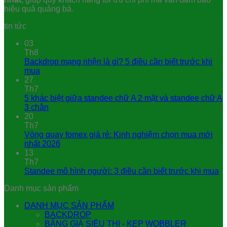
hiệu quả quảng bá.
tin tức
03
Th8
Backdrop mạng nhện là gì? 5 điều cần biết trước khi
mua
27
Th7
5 khác biệt giữa standee chữ A 2 mặt và standee chữ A
3 chân
20
Th7
Vòng quay fomex giá rẻ: Kinh nghiệm chọn mua mới
nhất 2026
13
Th7
Standee mô hình người: 3 điều cần biết trước khi mua
Danh mục sản phẩm
DANH MỤC SẢN PHẨM
BACKDROP
BẢNG GIÁ SIÊU THỊ - KẸP WOBBLER