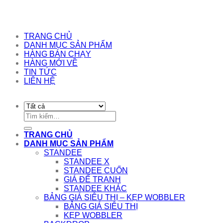
TRANG CHỦ
DANH MỤC SẢN PHẨM
HÀNG BÁN CHẠY
HÀNG MỚI VỀ
TIN TỨC
LIÊN HỆ
Tìm
kiếm:
TRANG CHỦ
DANH MỤC SẢN PHẨM
STANDEE
STANDEE X
STANDEE CUỐN
GIÁ ĐỂ TRANH
STANDEE KHÁC
BẢNG GIÁ SIÊU THỊ – KẸP WOBBLER
BẢNG GIÁ SIÊU THỊ
KẸP WOBBLER