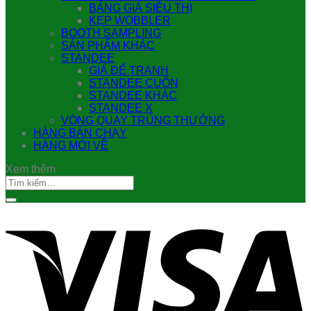
BẢNG GIÁ SIÊU THỊ
KẸP WOBBLER
BOOTH SAMPLING
SẢN PHẨM KHÁC
STANDEE
GIÁ ĐỂ TRANH
STANDEE CUỐN
STANDEE KHÁC
STANDEE X
VÒNG QUAY TRÚNG THƯỞNG
HÀNG BÁN CHẠY
HÀNG MỚI VỀ
Xem thêm