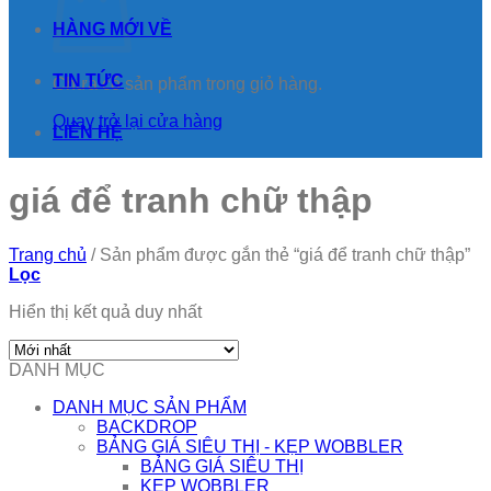
HÀNG MỚI VỀ
TIN TỨC
Chưa có sản phẩm trong giỏ hàng.
Quay trở lại cửa hàng
LIÊN HỆ
giá để tranh chữ thập
Trang chủ
/
Sản phẩm được gắn thẻ “giá để tranh chữ thập”
Lọc
Hiển thị kết quả duy nhất
DANH MỤC
DANH MỤC SẢN PHẨM
BACKDROP
BẢNG GIÁ SIÊU THỊ - KẸP WOBBLER
BẢNG GIÁ SIÊU THỊ
KẸP WOBBLER