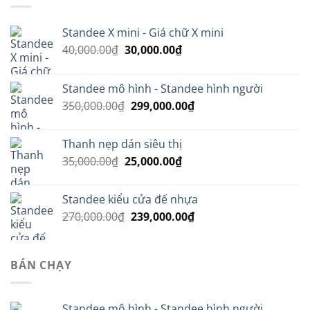
Standee X mini - Giá chữ X mini
Giá
Giá
40,000.00
₫
30,000.00
₫
gốc
hiện
là:
tại
Standee mô hình - Standee hình người
40,000.00₫.
là:
Giá
Giá
350,000.00
₫
299,000.00
₫
30,000.00₫.
gốc
hiện
là:
tại
Thanh nẹp dán siêu thị
350,000.00₫.
là:
Giá
Giá
35,000.00
₫
25,000.00
₫
299,000.00₫.
gốc
hiện
là:
tại
Standee kiểu cửa đế nhựa
35,000.00₫.
là:
Giá
Giá
270,000.00
₫
239,000.00
₫
25,000.00₫.
gốc
hiện
là:
tại
270,000.00₫.
là:
BÁN CHẠY
239,000.00₫.
Standee mô hình - Standee hình người