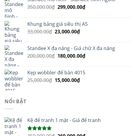
Giá
Giá
350,000.00
₫
299,000.00
₫
gốc
hiện
là:
tại
Khung bảng giá siêu thị A5
350,000.00₫.
là:
Giá
Giá
33,000.00
₫
23,000.00
₫
299,000.00₫.
gốc
hiện
là:
tại
Standee X đa năng - Giá chữ X đa năng
33,000.00₫.
là:
Giá
Giá
200,000.00
₫
180,000.00
₫
23,000.00₫.
gốc
hiện
là:
tại
Kẹp wobbler để bàn 4015
200,000.00₫.
là:
Giá
Giá
25,000.00
₫
15,000.00
₫
180,000.00₫.
gốc
hiện
là:
tại
25,000.00₫.
là:
NỔI BẬT
15,000.00₫.
Kệ để tranh 1 mặt - Giá để tranh
Giá
Giá
Được xếp