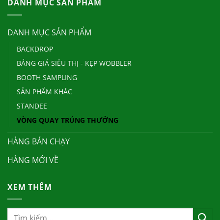
DANH MỤC SẢN PHẨM
DANH MỤC SẢN PHẨM
BACKDROP
BẢNG GIÁ SIÊU THỊ - KẸP WOBBLER
BOOTH SAMPLING
SẢN PHẨM KHÁC
STANDEE
VÒNG QUAY TRÚNG THƯỞNG
HÀNG BÁN CHẠY
HÀNG MỚI VỀ
XEM THÊM