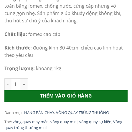
là:
tại
toàn bằng fomex, chống nước, cứng cáp nhưng vô
450,000.00₫.
là:
cùng gọn nhẹ. Sản phẩm giúp khuấy động không khí,
350,000.00₫
thu hút sự chú ý của khách hàng.
Chất liệu:
fomex cao cấp
Kích thước:
đường kính 30-40cm, chiều cao linh hoạt
theo yêu cầu
Trọng lượng:
khoảng 1kg
Vòng quay trúng thưởng mini số lượng
THÊM VÀO GIỎ HÀNG
Danh mục:
HÀNG BÁN CHẠY
,
VÒNG QUAY TRÚNG THƯỞNG
Thẻ:
vòng quay may mắn
,
vòng quay mini
,
vòng quay sự kiện
,
Vòng
quay trúng thưởng mini