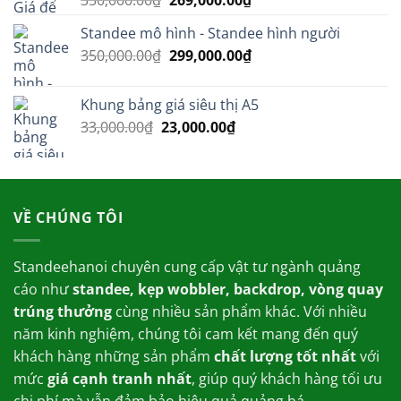
350,000.00
₫
269,000.00
₫
hạng
5.00
gốc
hiện
5 sao
Standee mô hình - Standee hình người
là:
tại
Giá
Giá
350,000.00
₫
350,000.00₫.
299,000.00
₫
là:
gốc
hiện
269,000.00₫.
là:
tại
Khung bảng giá siêu thị A5
350,000.00₫.
là:
Giá
Giá
33,000.00
₫
23,000.00
₫
299,000.00₫.
gốc
hiện
là:
tại
33,000.00₫.
là:
23,000.00₫.
VỀ CHÚNG TÔI
Standeehanoi chuyên cung cấp vật tư ngành quảng
cáo như
standee, kẹp wobbler, backdrop, vòng quay
trúng thưởng
cùng nhiều sản phẩm khác. Với nhiều
năm kinh nghiệm, chúng tôi cam kết mang đến quý
khách hàng những sản phẩm
chất lượng tốt nhất
với
mức
giá cạnh tranh nhất
, giúp quý khách hàng tối ưu
chi phí mà vẫn đảm bảo hiệu quả quảng bá.