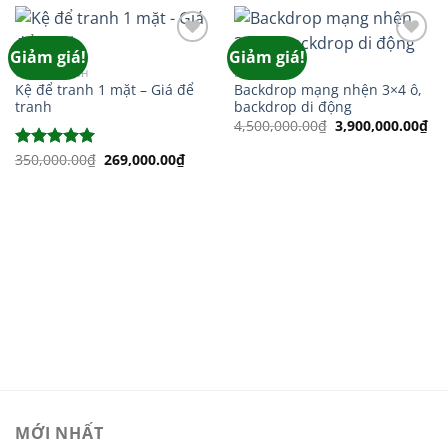
Giảm giá!
Giảm giá!
Add to
Add to
wishlist
wishlist
GIÁ ĐỂ TRANH
BACKDROP
Kệ để tranh 1 mặt – Giá để
Backdrop mạng nhện 3×4 ô,
tranh
backdrop di động
Giá
Gi
4,500,000.00
₫
3,900,000.00
₫
gốc
hi
là:
tại
Giá
Giá
350,000.00
₫
269,000.00
₫
Được xếp
4,500,000.00₫.
là:
gốc
hiện
hạng
5.00
3,9
là:
tại
5 sao
350,000.00₫.
là:
269,000.00₫.
MỚI NHẤT