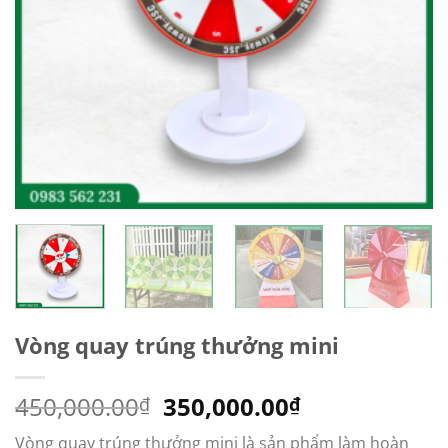
Vòng quay trúng thưởng mini
Giá
Giá
450,000.00
350,000.00
₫
₫
gốc
hiện
Vòng quay trúng thưởng mini là sản phẩm làm hoàn