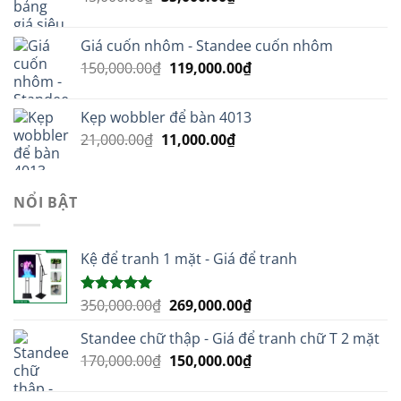
gốc
hiện
là:
tại
Giá cuốn nhôm - Standee cuốn nhôm
45,000.00₫.
là:
Giá
Giá
150,000.00
₫
119,000.00
₫
35,000.00₫.
gốc
hiện
là:
tại
Kẹp wobbler để bàn 4013
150,000.00₫.
là:
Giá
Giá
21,000.00
₫
11,000.00
₫
119,000.00₫.
gốc
hiện
là:
tại
21,000.00₫.
là:
NỔI BẬT
11,000.00₫.
Kệ để tranh 1 mặt - Giá để tranh
Giá
Giá
350,000.00
₫
269,000.00
₫
Được xếp
hạng
5.00
gốc
hiện
5 sao
Standee chữ thập - Giá để tranh chữ T 2 mặt
là:
tại
Giá
Giá
170,000.00
₫
350,000.00₫.
150,000.00
₫
là:
gốc
hiện
269,000.00₫.
là:
tại