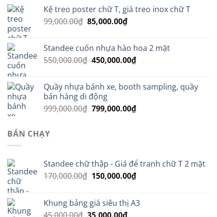
là:
tại
Kệ treo poster chữ T, giá treo inox chữ T
35,000.00₫.
là:
Giá
Giá
99,000.00
₫
85,000.00
₫
25,000.00₫.
gốc
hiện
là:
tại
Standee cuốn nhựa hào hoa 2 mặt
99,000.00₫.
là:
Giá
Giá
550,000.00
₫
450,000.00
₫
85,000.00₫.
gốc
hiện
là:
tại
Quầy nhựa bánh xe, booth sampling, quầy
550,000.00₫.
là:
bán hàng di động
450,000.00₫.
Giá
Giá
999,000.00
₫
799,000.00
₫
gốc
hiện
là:
tại
BÁN CHẠY
999,000.00₫.
là:
799,000.00₫.
Standee chữ thập - Giá để tranh chữ T 2 mặt
Giá
Giá
170,000.00
₫
150,000.00
₫
gốc
hiện
là:
tại
Khung bảng giá siêu thị A3
170,000.00₫.
là:
Giá
Giá
45,000.00
₫
35,000.00
₫
150,000.00₫.