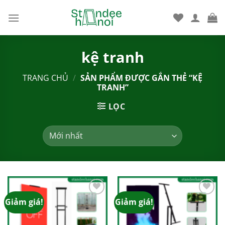
Bỏ
qua
nội
dung
kệ tranh
TRANG CHỦ
/
SẢN PHẨM ĐƯỢC GẮN THẺ “KỆ
TRANH”
LỌC
Giảm giá!
Giảm giá!
Add to
Add to
wishlist
wishlist