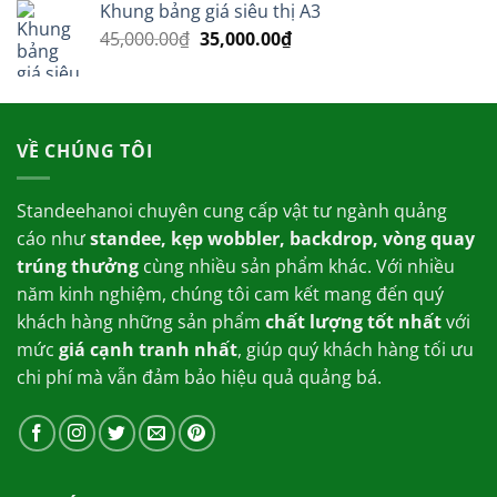
Khung bảng giá siêu thị A3
170,000.00₫.
là:
Giá
Giá
45,000.00
₫
35,000.00
₫
150,000.00₫.
gốc
hiện
là:
tại
45,000.00₫.
là:
35,000.00₫.
VỀ CHÚNG TÔI
Standeehanoi chuyên cung cấp vật tư ngành quảng
cáo như
standee, kẹp wobbler, backdrop, vòng quay
trúng thưởng
cùng nhiều sản phẩm khác. Với nhiều
năm kinh nghiệm, chúng tôi cam kết mang đến quý
khách hàng những sản phẩm
chất lượng tốt nhất
với
mức
giá cạnh tranh nhất
, giúp quý khách hàng tối ưu
chi phí mà vẫn đảm bảo hiệu quả quảng bá.