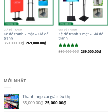
GIÁ ĐỂ TRANH
GIÁ ĐỂ TRANH
Kệ để tranh 2 mặt – Giá để
Kệ để tranh 1 mặt – Giá để
tranh
tranh
Giá
Giá
350,000.00
₫
269,000.00
₫
gốc
hiện
là:
tại
Giá
Giá
350,000.00
₫
269,000.00
₫
Được xếp
350,000.00₫.
là:
gốc
hiện
269,000.00₫.
hạng
5.00
là:
tại
5 sao
350,000.00₫.
là:
269,00
MỚI NHẤT
Thanh nẹp cài giá siêu thị
Giá
Giá
35,000.00
₫
25,000.00
₫
gốc
hiện