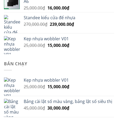
A6
40,000.00₫.
Giá
Giá
25,000.00
₫
16,000.00
₫
gốc
hiện
Standee kiểu cửa đế nhựa
là:
tại
Giá
Giá
270,000.00
₫
25,000.00₫.
239,000.00
là:
₫
gốc
hiện
16,000.00₫.
là:
tại
Kẹp nhựa wobbler V01
270,000.00₫.
là:
Giá
Giá
25,000.00
₫
15,000.00
₫
239,000.00₫.
gốc
hiện
là:
tại
25,000.00₫.
là:
BÁN CHẠY
15,000.00₫.
Kẹp nhựa wobbler V01
Giá
Giá
25,000.00
₫
15,000.00
₫
gốc
hiện
là:
tại
Bảng cài lật số màu vàng, bảng lật số siêu thị
25,000.00₫.
là:
Giá
Giá
45,000.00
₫
30,000.00
₫
15,000.00₫.
gốc
hiện