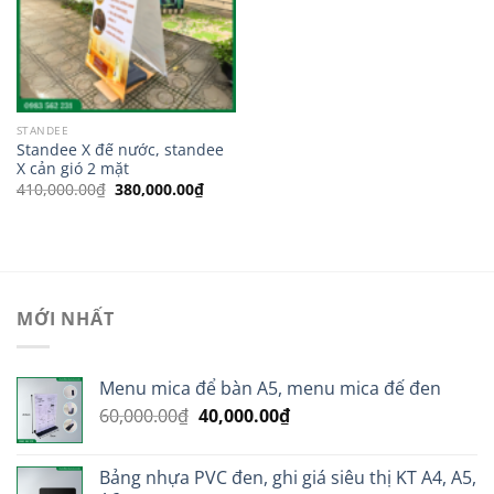
STANDEE
Standee X đế nước, standee
X cản gió 2 mặt
Giá
Giá
410,000.00
₫
380,000.00
₫
gốc
hiện
là:
tại
410,000.00₫.
là:
380,000.00₫.
MỚI NHẤT
Menu mica để bàn A5, menu mica đế đen
Giá
Giá
60,000.00
₫
40,000.00
₫
gốc
hiện
là:
tại
Bảng nhựa PVC đen, ghi giá siêu thị KT A4, A5,
60,000.00₫.
là: