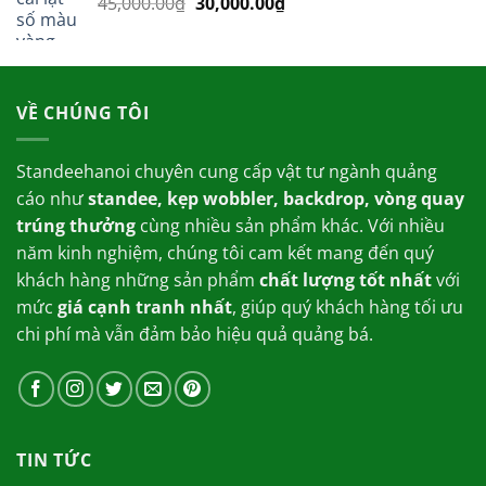
Giá
Giá
45,000.00
₫
30,000.00
₫
15,000.00₫.
gốc
hiện
là:
tại
45,000.00₫.
là:
30,000.00₫.
VỀ CHÚNG TÔI
Standeehanoi chuyên cung cấp vật tư ngành quảng
cáo như
standee, kẹp wobbler, backdrop, vòng quay
trúng thưởng
cùng nhiều sản phẩm khác. Với nhiều
năm kinh nghiệm, chúng tôi cam kết mang đến quý
khách hàng những sản phẩm
chất lượng tốt nhất
với
mức
giá cạnh tranh nhất
, giúp quý khách hàng tối ưu
chi phí mà vẫn đảm bảo hiệu quả quảng bá.
TIN TỨC