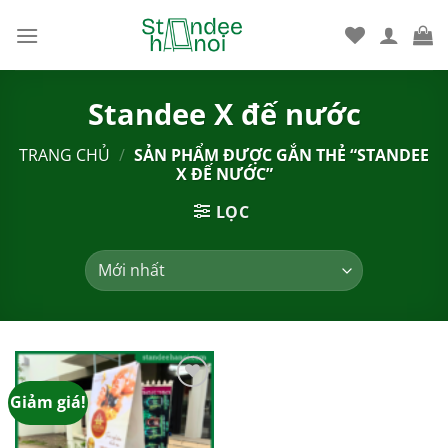
Bỏ
qua
nội
dung
Standee X đế nước
TRANG CHỦ
/
SẢN PHẨM ĐƯỢC GẮN THẺ “STANDEE
X ĐẾ NƯỚC”
LỌC
Giảm giá!
Add to
wishlist