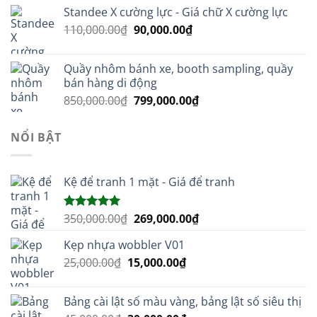
là:
tại
Standee X cường lực - Giá chữ X cường lực
45,000.00₫.
là:
Giá
Giá
110,000.00
₫
90,000.00
₫
30,000.00₫.
gốc
hiện
là:
tại
Quầy nhôm bánh xe, booth sampling, quầy
110,000.00₫.
là:
bán hàng di động
90,000.00₫.
Giá
Giá
850,000.00
₫
799,000.00
₫
gốc
hiện
là:
tại
NỔI BẬT
850,000.00₫.
là:
799,000.00₫.
Kệ để tranh 1 mặt - Giá để tranh
Giá
Giá
350,000.00
₫
269,000.00
₫
Được xếp
hạng
5.00
gốc
hiện
5 sao
Kẹp nhựa wobbler V01
là:
tại
Giá
Giá
25,000.00
₫
15,000.00
350,000.00₫.
₫
là:
gốc
hiện
269,000.00₫.
là:
tại
Bảng cài lật số màu vàng, bảng lật số siêu thị
25,000.00₫.
là: