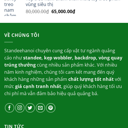
550,000.00₫.
là:
vùng siêu thị
450,000.00₫.
Giá
Giá
80,000.00
₫
65,000.00
₫
gốc
hiện
là:
tại
80,000.00₫.
là:
VỀ CHÚNG TÔI
65,000.00₫.
Standeehanoi chuyên cung cấp vật tư ngành quảng
cáo như
standee, kẹp wobbler, backdrop, vòng quay
trúng thưởng
cùng nhiều sản phẩm khác. Với nhiều
năm kinh nghiệm, chúng tôi cam kết mang đến quý
khách hàng những sản phẩm
chất lượng tốt nhất
với
mức
giá cạnh tranh nhất
, giúp quý khách hàng tối ưu
chi phí mà vẫn đảm bảo hiệu quả quảng bá.
TIN TỨC