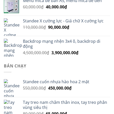
Menu mica để bàn A5, menu mica đế đen
470,000.00₫.
là:
Giá
Giá
60,000.00
₫
40,000.00
₫
390,000.00₫.
gốc
hiện
là:
tại
Standee X cường lực - Giá chữ X cường lực
60,000.00₫.
là:
Giá
Giá
110,000.00
₫
90,000.00
₫
40,000.00₫.
gốc
hiện
là:
tại
Backdrop mạng nhện 3x4 ô, backdrop di
110,000.00₫.
là:
động
90,000.00₫.
Giá
Giá
4,500,000.00
₫
3,900,000.00
₫
gốc
hiện
là:
tại
BÁN CHẠY
4,500,000.00₫.
là:
3,900,000.00₫.
Standee cuốn nhựa hào hoa 2 mặt
Giá
Giá
550,000.00
₫
450,000.00
₫
gốc
hiện
là:
tại
Tay treo nam châm thân inox, tay treo phân
550,000.00₫.
là:
vùng siêu thị
450,000.00₫.
Giá
Giá
80,000.00
₫
65,000.00
₫