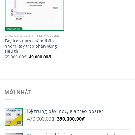
BẢNG GIÁ SIÊU THỊ - KẸP WOBBLER
Tay treo nam châm thân
nhôm, tay treo phân vùng
siêu thị
Giá
Giá
65,000.00
₫
49,000.00
₫
gốc
hiện
là:
tại
65,000.00₫.
là:
49,000.00₫.
MỚI NHẤT
Kệ trưng bày inox, giá treo poster
Giá
Giá
470,000.00
₫
390,000.00
₫
gốc
hiện
là:
tại