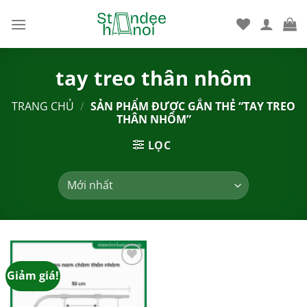
Bỏ
qua
nội
dung
tay treo thân nhôm
TRANG CHỦ
/
SẢN PHẨM ĐƯỢC GẮN THẺ “TAY TREO
THÂN NHÔM”
LỌC
Giảm giá!
Add to
wishlist