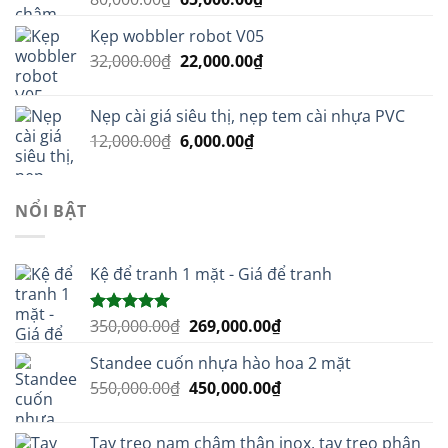
gốc
hiện
Kẹp wobbler robot V05
là:
tại
Giá
Giá
32,000.00
₫
80,000.00₫.
22,000.00
₫
là:
gốc
hiện
65,000.00₫.
là:
tại
Nẹp cài giá siêu thị, nẹp tem cài nhựa PVC
32,000.00₫.
là:
Giá
Giá
12,000.00
₫
6,000.00
₫
22,000.00₫.
gốc
hiện
là:
tại
12,000.00₫.
là:
NỔI BẬT
6,000.00₫.
Kệ để tranh 1 mặt - Giá để tranh
Giá
Giá
350,000.00
₫
269,000.00
₫
Được xếp
hạng
5.00
gốc
hiện
5 sao
Standee cuốn nhựa hào hoa 2 mặt
là:
tại
Giá
Giá
550,000.00
₫
350,000.00₫.
450,000.00
₫
là:
gốc
hiện
269,000.00₫.
là:
tại
Tay treo nam châm thân inox, tay treo phân