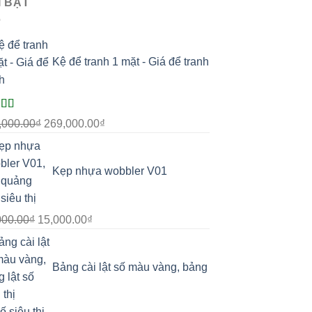
I BẬT
Kệ để tranh 1 mặt - Giá để tranh
c xếp
Giá
Giá
,000.00
₫
269,000.00
₫
g
5.00
5
gốc
hiện
là:
tại
Kẹp nhựa wobbler V01
350,000.00₫.
là:
269,000.00₫.
Giá
Giá
000.00
₫
15,000.00
₫
gốc
hiện
là:
tại
Bảng cài lật số màu vàng, bảng
25,000.00₫.
là:
15,000.00₫.
số siêu thị