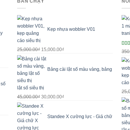
BÁN CHẠY
NỔ
Kẹp nhựa wobbler V01
ây
Giá
Giá
25,000.00
₫
15,000.00
₫
Đượ
350
hạn
gốc
hiện
sao
là:
tại
Bảng cài lật số màu vàng, bảng
25,000.00₫.
là:
15,000.00₫.
 số
lật số siêu thị
25,
Giá
Giá
45,000.00
₫
30,000.00
₫
gốc
hiện
là:
tại
Standee X cường lực - Giá chữ
45,000.00₫.
là:
30,000.00₫.
lật 