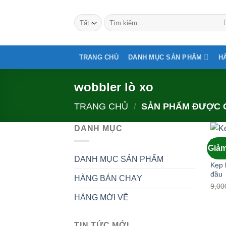
Bỏ
qua
Tìm
kiếm:
nội
dung
TRANG CHỦ
DANH MỤC SẢN PHẨM
H
wobbler lò xo
TRANG CHỦ
/
SẢN PHẨM ĐƯỢC G
DANH MỤC
Giảm
DANH MỤC SẢN PHẨM
Kẹp 
đầu
HÀNG BÁN CHẠY
9,00
HÀNG MỚI VỀ
TIN TỨC MỚI