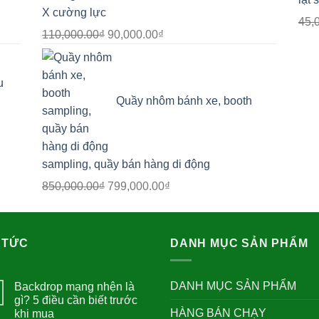
X cường lực
45,
Giá
Giá
110,000.00
₫
90,000.00
₫
gốc
hiện
là:
tại
u
110,000.00₫.
là:
Quầy nhôm bánh xe, booth
90,000.00₫.
sampling, quầy bán hàng di động
Giá
Giá
850,000.00
₫
799,000.00
₫
gốc
hiện
là:
tại
850,000.00₫.
là:
 TỨC
DANH MỤC SẢN PHẨM
799,000.00₫.
DANH MỤC SẢN PHẨM
Backdrop mạng nhện là
gì? 5 điều cần biết trước
HÀNG BÁN CHẠY
khi mua