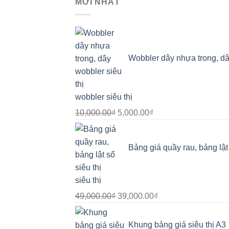
MỚI NHẤT
Wobbler dây nhựa trong, d
wobbler siêu thị
Giá
Giá
10,000.00
₫
5,000.00
₫
gốc
hiện
là:
tại
Bảng giá quầy rau, bảng lật
10,000.00₫.
là:
5,000.00₫.
siêu thị
Giá
Giá
49,000.00
₫
39,000.00
₫
gốc
hiện
là:
tại
Khung bảng giá siêu thị A3