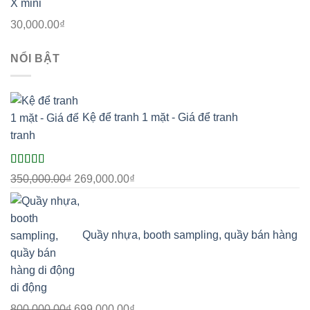
27,000.00₫.
Giá
Giá
30,000.00
₫
gốc
hiện
là:
NỔI BẬT
tại
40,000.00₫.
là:
30,000.00₫.
Kệ để tranh 1 mặt - Giá để tranh
Được xếp
Giá
Giá
350,000.00
₫
269,000.00
₫
hạng
5.00
5
gốc
hiện
sao
là:
tại
350,000.00₫.
là:
Quầy nhựa, booth sampling, quầy bán hàng
269,000.00₫.
di động
Giá
Giá
800,000.00
₫
699,000.00
₫