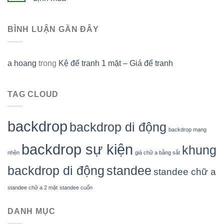
BÌNH LUẬN GẦN ĐÂY
a hoang
trong
Kệ để tranh 1 mặt – Giá để tranh
TAG CLOUD
backdrop
backdrop di động
backdrop mạng
backdrop sự kiện
khung
nhện
giá chữ a bằng sắt
backdrop di động
standee
standee chữ a
standee chữ a 2 mặt
standee cuốn
DANH MỤC