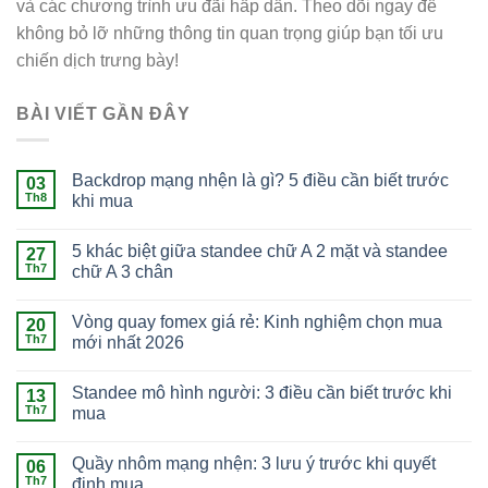
và các chương trình ưu đãi hấp dẫn. Theo dõi ngay để
không bỏ lỡ những thông tin quan trọng giúp bạn tối ưu
chiến dịch trưng bày!
BÀI VIẾT GẦN ĐÂY
Backdrop mạng nhện là gì? 5 điều cần biết trước
03
Th8
khi mua
5 khác biệt giữa standee chữ A 2 mặt và standee
27
Th7
chữ A 3 chân
Vòng quay fomex giá rẻ: Kinh nghiệm chọn mua
20
Th7
mới nhất 2026
Standee mô hình người: 3 điều cần biết trước khi
13
Th7
mua
Quầy nhôm mạng nhện: 3 lưu ý trước khi quyết
06
Th7
định mua