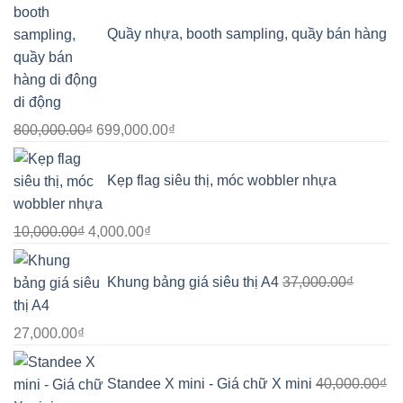
Quầy nhựa, booth sampling, quầy bán hàng
di động
Giá
Giá
800,000.00
₫
699,000.00
₫
gốc
hiện
là:
tại
Kẹp flag siêu thị, móc wobbler nhựa
800,000.00₫.
là:
699,000.00₫.
Giá
Giá
10,000.00
₫
4,000.00
₫
gốc
hiện
là:
tại
Khung bảng giá siêu thị A4
37,000.00
₫
10,000.00₫.
là:
4,000.00₫.
Giá
Giá
27,000.00
₫
gốc
hiện
là:
tại
Standee X mini - Giá chữ X mini
40,000.00
₫
37,000.00₫.
là: