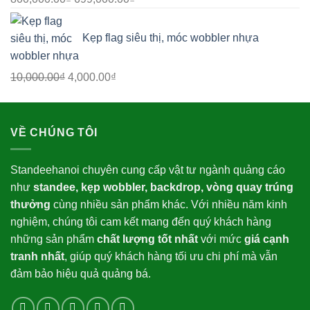
gốc
hiện
là:
tại
Kẹp flag siêu thị, móc wobbler nhựa
800,000.00₫.
là:
699,000.00₫.
Giá
Giá
10,000.00
₫
4,000.00
₫
gốc
hiện
là:
tại
10,000.00₫.
là:
VỀ CHÚNG TÔI
4,000.00₫.
Standeehanoi chuyên cung cấp vật tư ngành quảng cáo
như
standee, kẹp wobbler, backdrop, vòng quay trúng
thưởng
cùng nhiều sản phẩm khác. Với nhiều năm kinh
nghiệm, chúng tôi cam kết mang đến quý khách hàng
những sản phẩm
chất lượng tốt nhất
với mức
giá cạnh
tranh nhất
, giúp quý khách hàng tối ưu chi phí mà vẫn
đảm bảo hiệu quả quảng bá.