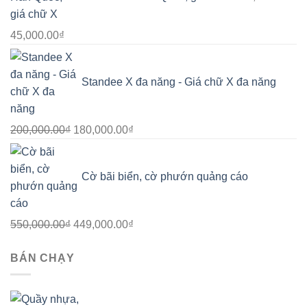
65,000.00₫.
là:
45,000.00₫.
Giá
Giá
45,000.00
₫
gốc
hiện
là:
tại
Standee X đa năng - Giá chữ X đa năng
65,000.00₫.
là:
45,000.00₫.
Giá
Giá
200,000.00
₫
180,000.00
₫
gốc
hiện
là:
tại
Cờ bãi biển, cờ phướn quảng cáo
200,000.00₫.
là:
180,000.00₫.
Giá
Giá
550,000.00
₫
449,000.00
₫
gốc
hiện
BÁN CHẠY
là:
tại
550,000.00₫.
là:
449,000.00₫.