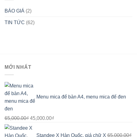
BÁO GIÁ
(2)
TIN TỨC
(62)
MỚI NHẤT
Menu mica để bàn A4, menu mica đế đen
Giá
Giá
65,000.00
₫
45,000.00
₫
gốc
hiện
là:
tại
Standee X Hàn Quốc, giá chữ X
65,000.00
₫