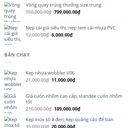
gốc
hiện
Vòng quay trúng thưởng size trung
là:
tại
Giá
Giá
950,000.00
₫
20,000.00₫.
799,000.00
là:
₫
gốc
hiện
13,000.00₫.
là:
tại
Nẹp cài giá siêu thị, nẹp tem cài nhựa PVC
950,000.00₫.
là:
Giá
Giá
12,000.00
₫
6,000.00
₫
799,000.00₫.
gốc
hiện
là:
tại
12,000.00₫.
là:
BÁN CHẠY
6,000.00₫.
Kẹp nhựa wobbler V06
Giá
Giá
21,000.00
₫
11,000.00
₫
gốc
hiện
là:
tại
Giá cuốn nhôm cao cấp, standee cuốn nhôm
21,000.00₫.
là:
tốt
11,000.00₫.
Giá
Giá
210,000.00
₫
189,000.00
₫
gốc
hiện
Kẹp inox số 8 đen, kẹp quảng cáo để bàn
là:
tại
Giá
Giá
35,000.00
₫
20,000.00
210,000.00₫.
₫
là: