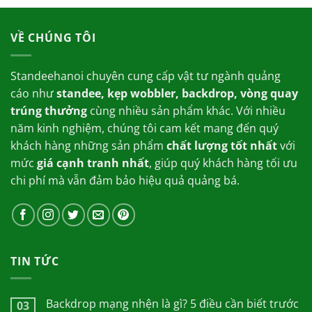
15,000.00₫.
là:
7,000.00₫.
VỀ CHÚNG TÔI
Standeehanoi chuyên cung cấp vật tư ngành quảng
cáo như
standee, kẹp wobbler, backdrop, vòng quay
trúng thưởng
cùng nhiều sản phẩm khác. Với nhiều
năm kinh nghiệm, chúng tôi cam kết mang đến quý
khách hàng những sản phẩm
chất lượng tốt nhất
với
mức
giá cạnh tranh nhất
, giúp quý khách hàng tối ưu
chi phí mà vẫn đảm bảo hiệu quả quảng bá.
TIN TỨC
Backdrop mạng nhện là gì? 5 điều cần biết trước
03