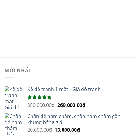
MỚI NHẤT
Kệ để tranh 1 mặt - Giá để tranh
Giá
Giá
350,000.00
₫
269,000.00
₫
Được xếp
hạng
5.00
gốc
hiện
5 sao
Chân đế nam châm, chân nam châm gắn
là:
tại
khung bảng giá
350,000.00₫.
là:
Giá
Giá
20,000.00
₫
13,000.00
₫
269,000.00₫.