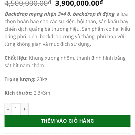
Giá
Giá
4,500,000.00
3,900,000.00
₫
₫
gốc
hiện
Backdrop mạng nhện 3×4 ô,
backdrop di động
là lựa
là:
tại
chọn hoàn hảo cho các sự kiện, hội thảo, sân khấu hay
4,500,000.00₫.
là:
chiến dịch quảng bá thương hiệu. Sản phẩm có hai kiểu
3,900,00
dáng phổ biến: backdrop cong và thẳng, phù hợp với
từng không gian và mục đích sử dụng.
Chất liệu:
Khung xương nhôm, thanh định hình bằng
sắt hít nam châm
Trọng lượng:
23kg
Kích thước:
2.3×3m
Backdrop mạng nhện 3x4 ô, backdrop di động số lượng
THÊM VÀO GIỎ HÀNG