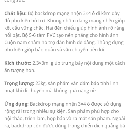
công sức.
Chất liệu:
Bộ backdrop mạng nhện 3×4 ô đi kèm đầy
đủ phụ kiện hỗ trợ. Khung nhôm dạng mạng nhện giúp
kết cấu vững chắc. Hai đèn chiếu giúp hình ảnh rõ ràng,
nổi bật. Bộ 5-6 tấm PVC tạo nền phẳng cho hình ảnh.
Cuộn nam châm hỗ trợ dán hình dễ dàng. Thùng đựng
phụ kiện giúp bảo quản và vận chuyển tiện lợi.
Kích thước:
2.3×3m, giúp trưng bày nội dung một cách
ấn tượng hơn.
Trọng lượng:
23kg, sản phẩm vẫn đảm bảo tính linh
hoạt khi di chuyển mà không quá nặng nề
Ứng dụng:
Backdrop mạng nhện 3×4 ô được sử dụng
rộng rãi trong nhiều sự kiện. Sản phẩm phù hợp cho
hội thảo, triển lãm, họp báo và ra mắt sản phẩm. Ngoài
ra, backdrop còn được dùng trong chiến dịch quảng bá