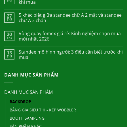
Th8
khi mua
5 khác biệt giữa standee chữ A 2 mặt và standee
27
Th7
chữ A 3 chân
Vòng quay fomex giá rẻ: Kinh nghiệm chọn mua
20
Th7
mới nhất 2026
Standee mô hình người: 3 điều cần biết trước khi
13
Th7
mua
DANH MỤC SẢN PHẨM
DANH MỤC SẢN PHẨM
BACKDROP
BẢNG GIÁ SIÊU THỊ - KẸP WOBBLER
BOOTH SAMPLING
SẢN PHẨM KHÁC