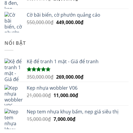
gốc
hiện
189,000.00₫.
là:
tại
Cờ bãi biển, cờ phướn quảng cáo
35,000.00₫.
là:
Giá
Giá
550,000.00
₫
449,000.00
₫
20,000.00₫.
gốc
hiện
là:
tại
550,000.00₫.
là:
NỔI BẬT
449,000.00₫.
Kệ để tranh 1 mặt - Giá để tranh
Giá
Giá
350,000.00
₫
269,000.00
₫
Được xếp
hạng
5.00
gốc
hiện
5 sao
Kẹp nhựa wobbler V06
là:
tại
Giá
Giá
21,000.00
₫
11,000.00
350,000.00₫.
₫
là:
gốc
hiện
269,000.00₫.
là:
tại
Nẹp tem nhựa khuy bấm, nẹp giá siêu thị
21,000.00₫.
là:
Giá
Giá
15,000.00
₫
7,000.00
₫
11,000.00₫.
gốc
hiện
là:
tại