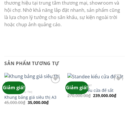
thương hiệu tại trung tâm thương mại, showroom và
hội chợ. Nhờ khả năng lắp đặt nhanh, sản phẩm cũng
là lựa chọn lý tưởng cho sân khấu, sự kiện ngoài trời
hoặc chụp ảnh quảng cáo.
SẢN PHẨM TƯƠNG TỰ
HÀNG BÁN CHẠY
Giảm giá!
Giảm giá!
Add to
Add to
Standee kiểu cửa đế sắt
wishlist
wishlist
BẢNG GIÁ SIÊU THỊ
Giá
Giá
270,000.00
₫
239,000.00
₫
Khung bảng giá siêu thị A3
gốc
hiện
Giá
Giá
45,000.00
₫
35,000.00
₫
là:
tại
gốc
hiện
270,000.00₫.
là:
là:
tại
239,00
45,000.00₫.
là:
35,000.00₫.