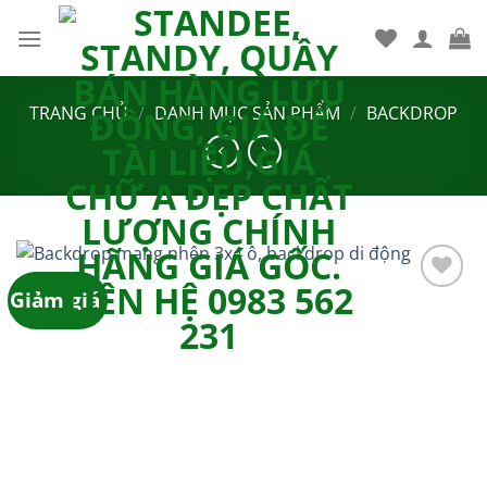
Bỏ
qua
nội
dung
TRANG CHỦ
/
DANH MỤC SẢN PHẨM
/
BACKDROP
Giảm giá!
Add to
wishlist