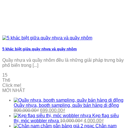
5 khác biệt giữa quầy nhựa và quầy nhôm
Quầy nhựa và quầy nhôm đều là những giải pháp trưng bày
phổ biến trong [...]
15
Th6
Click me!
MỚI NHẤT
Quầy nhựa, booth sampling, quầy bán hàng di động
Giá
Giá
800,000.00
₫
699,000.00
₫
gốc
hiện
Kẹp flag siêu
là:
tại
Giá
Giá
thị, móc wobbler nhựa
10,000.00
₫
4,000.00
₫
800,000.00₫.
là:
gốc
hiện
Chân nam