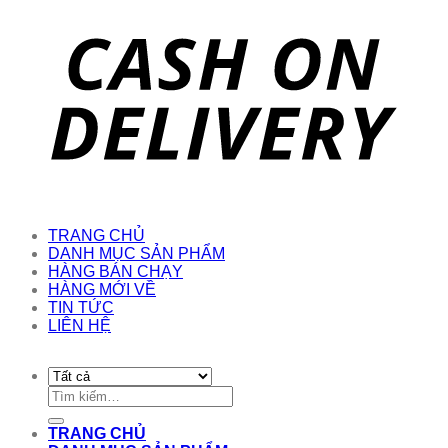
TRANG CHỦ
DANH MỤC SẢN PHẨM
HÀNG BÁN CHẠY
HÀNG MỚI VỀ
TIN TỨC
LIÊN HỆ
Tìm
kiếm:
TRANG CHỦ