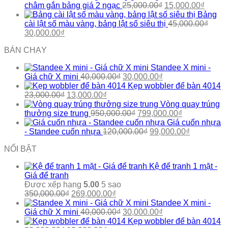
699,000.00₫.
là:
Giá
tại
Giá
châm gắn bảng giá 2 ngạc
25,000.00
₫
15,000.00
₫
10,000.00₫.
gốc
là:
hiện
Bảng
là:
4,000.00₫.
tại
cài lật số màu vàng, bảng lật số siêu thị
45,000.00
₫
Giá
Giá
25,000.00₫.
là:
30,000.00
₫
gốc
hiện
15,000
BÁN CHẠY
là:
tại
45,000.00₫.
là:
Standee X mini -
30,000.00₫.
Giá
Giá
Giá chữ X mini
40,000.00
₫
30,000.00
₫
gốc
hiện
Kẹp wobbler để bàn 4014
Giá
Giá
là:
tại
23,000.00
₫
13,000.00
₫
gốc
hiện
40,000.00₫.
là:
Vòng quay trúng
là:
tại
Giá
30,000.00₫.
Giá
thưởng size trung
950,000.00
₫
799,000.00
₫
23,000.00₫.
là:
gốc
hiện
Giá cuốn nhựa
13,000.00₫.
là:
Giá
tại
Giá
- Standee cuốn nhựa
120,000.00
₫
99,000.00
₫
950,000.00₫.
gốc
là:
hiện
NỔI BẬT
là:
799,000.00₫
tại
120,000.00₫.
là:
Kệ để tranh 1 mặt -
99,000.00₫
Giá để tranh
Được xếp hạng
5.00
5 sao
Giá
Giá
350,000.00
₫
269,000.00
₫
gốc
hiện
Standee X mini -
là:
tại
Giá
Giá
Giá chữ X mini
40,000.00
₫
30,000.00
₫
350,000.00₫.
là:
gốc
hiện
Kẹp wobbler để bàn 4014