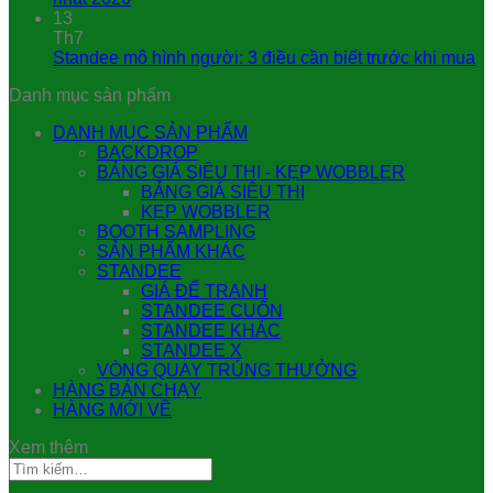
13
Th7
Standee mô hình người: 3 điều cần biết trước khi mua
Danh mục sản phẩm
DANH MỤC SẢN PHẨM
BACKDROP
BẢNG GIÁ SIÊU THỊ - KẸP WOBBLER
BẢNG GIÁ SIÊU THỊ
KẸP WOBBLER
BOOTH SAMPLING
SẢN PHẨM KHÁC
STANDEE
GIÁ ĐỂ TRANH
STANDEE CUỐN
STANDEE KHÁC
STANDEE X
VÒNG QUAY TRÚNG THƯỞNG
HÀNG BÁN CHẠY
HÀNG MỚI VỀ
Xem thêm