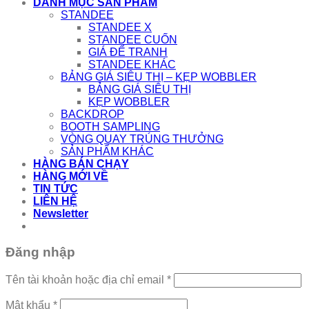
DANH MỤC SẢN PHẨM
STANDEE
STANDEE X
STANDEE CUỐN
GIÁ ĐỂ TRANH
STANDEE KHÁC
BẢNG GIÁ SIÊU THỊ – KẸP WOBBLER
BẢNG GIÁ SIÊU THỊ
KẸP WOBBLER
BACKDROP
BOOTH SAMPLING
VÒNG QUAY TRÚNG THƯỞNG
SẢN PHẨM KHÁC
HÀNG BÁN CHẠY
HÀNG MỚI VỀ
TIN TỨC
LIÊN HỆ
Newsletter
Đăng nhập
Bắt
Tên tài khoản hoặc địa chỉ email
*
buộc
Bắt
Mật khẩu
*